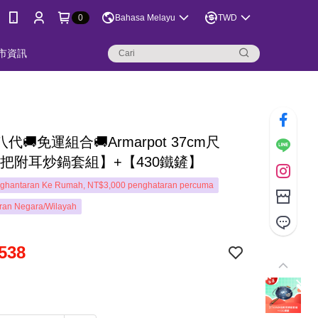
0
Bahasa Melayu
TWD
市資訊
代🚚免運組合🚚Armarpot 37cm尺
木把附耳炒鍋套組】+【430鐵鏟】
ghantaran Ke Rumah, NT$3,000 penghataran percuma
ran Negara/Wilayah
538