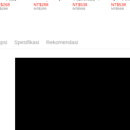
Pembayaran
形中空斷熱
感圍裙】厚實帆布
斷熱・一體成形
灣製不鏽
ditambah d
$268
NT$288
NT$538
NT$538
設計 防潑水 耐髒
食品SGS
berasingan
$288
NT$299
NT$568
NT$568
Anda bole
易清潔
pembayaran
menerima 
boleh men
Selepas me
produk pr
menyelesai
lebih lama
kod bar ke
pembayara
JKOPay, a
pesanan.
ipsi
Spesifikasi
Rekomendasi
[Nota Pent
Kedua, Se
1. Jumlah 
Perkhidmata
NT$10,000.
yang memb
berdasarka
melalui pe
2. Amaun p
pembelian
3. Pada ma
kepada Sy
mengikut p
Ketiga, Sy
Perkhidma
Untuk meme
NP Taiwan
penggunaa
akan meng
peribadi a
pembeli, n
Syarikat 
untuk peng
yang diper
Pengumpul
pengesaha
(https://aft