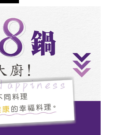
an Ansuran Gogo" akan menghantar SMS peringatan
 selepas tarikh penyelesaian bulanan.
 pautan SMS untuk membuka bil, anda boleh memilih untuk
elalui "Kod bar kedai serbaneka / Kedai rasmi Taiwan
Pemindahan bank / Pembayaran J街口 / iPASS MONEY" dan
n.
nting】
matan ini disediakan oleh "Taiwan Mobile Co., Ltd." untuk
an pengguna membeli produk atau perkhidmatan melalui
an ini semasa transaksi, dan kedai akan menyerahkan hak
arga jual/beli ansuran kepada syarikat ini untuk membayar bil
n bil syarikat ini.
arkan tujuan kontrak persetujuan pembayaran menggunakan
an Ansuran Gogo", kedai akan memberikan maklumat
nda (termasuk nama, telefon atau alamat) kepada Taiwan
tuk pengumpulan, pemprosesan dan penggunaan, untuk
, semakan dan pembetulan data yang diperlukan untuk bil
eh Taiwan Mobile.
ca syarat perkhidmatan pengguna secara lengkap melalui
kut: https://oppay.tw/userRule