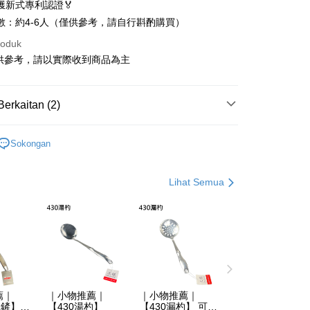
獲新式專利認證🏅
nggunaan untuk OP Pay Later]
數：約4-6人（僅供參考，請自行斟酌購買）
roduk
an ini disediakan oleh Taiwan Mobile dan tersedia untuk
Taiwan Mobile tanpa memerlukan permohonan tambahan.
Mengenai Perkhidmatan AFTEE Beli Sekarang Bayar
供參考，請以實際收到商品為主
an ATM
memilih OP Pay Later sebagai kaedah pembayaran, sistem
 memilih AFTEE sebagai kaedah pembayaran, mesej
rahkan anda secara automatik ke proses transaksi OP Pay
n AFTEE akan muncul.
Berkaitan (2)
pas pesanan dibuat. Anda perlu mengesahkan nombor telefon
oleh meneruskan pembayaran selepas pengesahan SMS.
Penghantaran
 anda, memilih bilangan ansuran, dan menetapkan tarikh
ayaran diperlukan apabila pesanan disahkan. Produk akan
ayaran. Transaksi akan dianggap selesai setelah
專區｜整組帶走
e alamat yang ditetapkan.
0免運(不含國外)
n disahkan.
Sokongan
h pesanan disahkan, anda akan menerima SMS pembayaran
si Popular
sanan | Penghantaran percuma untuk pesanan
hli aplikasi akan menerima pemberitahuan tolak aplikasi
 yang diluluskan, tempoh ansuran yang tersedia, dan yuran
atau lebih
akan adalah tertakluk kepada maklumat yang dinyatakan
Lihat Semua
ayaran diperlukan apabila anda menerima produk. Sila buat
man pengesahan transaksi seterusnya.
n di empat kedai serbaneka utama, ATM atau perbankan
ian dengan SMS pembayaran atau pemberitahuan tolak
sanan | Penghantaran percuma untuk pesanan
aksi tidak disahkan dalam masa 30 minit selepas pesanan
FTEE.
au jika permohonan gagal dalam proses semakan, pesanan
atau lebih
alkan secara automatik. Jika permohonan gagal pada
 perhatian bahawa tempoh pembayaran adalah 14 hari. Walau
"semakan manual", ini bermakna kriteria pemarkahan sistem
un, bagi mereka yang telah memuat turun Aplikasi AFTEE
Kadar Penghantaran
nuhi; butiran penilaian khusus tidak akan didedahkan.
tar sebagai ahli AFTEE boleh menikmati tempoh
n sehingga 45 hari.
embayaran]
薦｜
｜小物推薦｜
｜小物推薦｜
鐵鏟】台
【430湯杓】
【430漏杓】 可當
mbayaran dikira dari masa kedai meminta pembayaran anda,