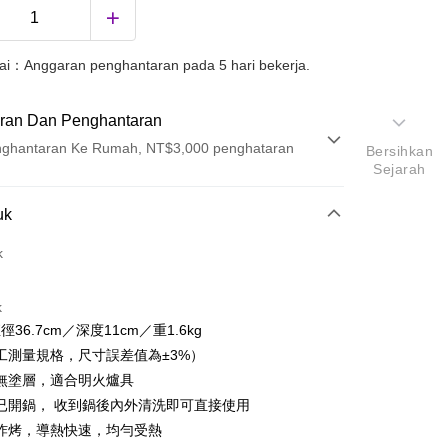
uai：Anggaran penghantaran pada 5 hari bekerja.
ran Dan Penghantaran
ghantaran Ke Rumah, NT$3,000 penghataran
Bersihkan
Sejarah
Pembayaran
uk
t (Bayaran Penuh)
k
k
徑36.7cm／深度11cm／重1.6kg
工測量規格，尺寸誤差值為±3%）
無塗層，適合明火爐具
已開鍋， 收到鍋後內外清洗即可直接使用
炸烤，導熱快速，均勻受熱
ter