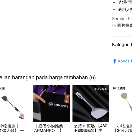
Deskripsi
🏅鍋把
[Terma Pe
適用人
AFTEE
Sorotan P
Perkhidmat
Deskripsi
pengguna 
Pertama, 
※ 圖片僅
Pemindah
Kemudian
Jika anda 
1. Dengan
akan menga
pengesaha
Kategori 
Later sele
2. Anda b
Pilihan 
mudah alih
3. Tiada b
akhir pemb
免運組合
dihantar k
宅配滿300
pembayara
Kongsi
4. Setela
Rekomenda
NT$150/pe
manakala a
Had kredit
AFTEE.
NT$3,000 
lian barangan pada harga tambahan (6)
yang diken
5. Tiada b
pada hala
pembayara
離島配送
dalam tal
NT$150/pe
Jika trans
aplikasi A
dibuat, at
NT$3,000 
akan dibat
Sila ambil
peringkat 
bagaimanap
海外宅配
tidak dipe
dan mendaf
pembayara
[Arahan P
小物推薦｜
｜必備小物推薦｜
堅持 × 煎匙 【430
｜小物推
30大鏟】 一體
ARMARPOT【質
不鏽鋼鐵鏟】中空
【304大
Tempoh pe