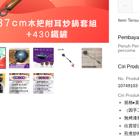
Item Ters
Pembaya
Penuh Pen
percuma
Kaedah 
Ciri Prod
Kad Kredi
No. Produ
10749103
LINE Pay
Ciri Produ
Apple Pay
規格▸直
（因手
JKOPAY
無烤漆
Plus PAY
出貨皆
煎煮炒
OP Pay La