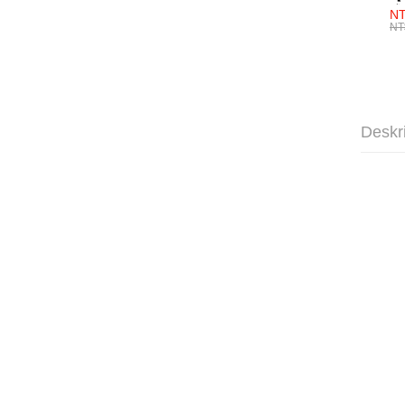
成
NT
NT
Deskr