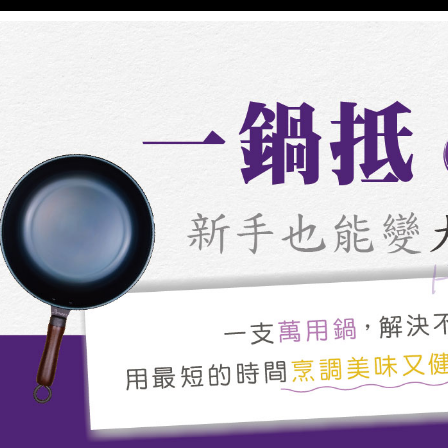
"Pembayar
pembayaran
2. Melalui
membayar m
Mobile / 
saluran lai
【Nota Pe
1. Perkhid
membolehk
perkhidmat
tuntutan h
menggunaka
2. Berdas
"Pembayar
peribadi a
Mobile un
pengesahan
ansuran ol
3. Sila ba
pautan beri