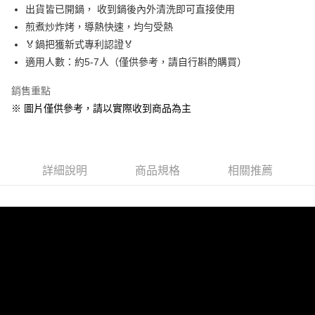
３．收到繳費通知簡訊後14天內，點擊此簡訊中的連結，可透過四大超商／
【注意事項】
出貨皆已開鍋， 收到鍋後內外清洗即可直接使用
ATM／網路銀行／等多元方式進行付款，方視為交易完成。
海外宅配
查看運費
1.本服務係由「台灣大哥大股份有限公司」（以下簡稱本公司）所提供，讓
※ 請注意：結帳手續完成當下不需立刻繳費，但若您需要取消訂單，請聯絡
煎煮炒炸烤，導熱快速，均勻受熱
用戶於交易時，得透過本服務購買商品或服務，並由商店將買賣／分期付款
購買商品的店家。未經商家同意取消之訂單仍視為有效，需透過AFTEE先享
🏅鍋把獲新式專利認證🏅
買賣價金債權讓與本公司後，依約使用本公司帳單繳交帳款。
後付繳納相關費用。
2.基於同意付款使用「大哥付你分期」之契約關係目的，商店將以您的個人
適用人數：約5-7人（僅供參考，請自行斟酌購買）
※ 交易是否成功請以「AFTEE先享後付 」之結帳頁面顯示為準，若有關於
資料（包含姓名、電話或地址）提供予台灣大哥大進項蒐集、處理及利用，
是否繳費成功／繳費後需取消欲退款等相關疑問，請聯繫「AFTEE先享後付
由本公司與您本人進行分期帳單所需資料之確認、核對及更正。
客戶支援中心」
https://netprotections.freshdesk.com/support/home
銷售重點
3.完整用戶服務條款，請詳閱以下連結：
https://oppay.tw/userRule
※ 圖片僅供參考，請以實際收到商品為主
【注意事項】
１．透過由恩沛科技股份有限公司提供之「AFTEE先享後付」服務完成之交
易，需依本服務之必要範圍內提供個人資料，並將交易相關給付款項請求債
權轉讓予恩沛科技股份有限公司。
２．關於個人資料處理事宜，請瀏覽以下網址：
詳細說明
商品規格
相關推薦
https://aftee.tw/terms/#terms3
３．未成年的使用者請事先徵得法定代理人或監護人之同意方可使用
「AFTEE先享後付」，若未經同意申辦者引起之損失，本公司不負相關責
任。
４．使用「AFTEE先享後付」時，將依據個別帳號之用戶狀況，依本公司即
時審查核予不同之上限額度；若仍有額度不足之情形，本公司將視審查結果
請求用戶進行身份認證。
５．嚴禁一人註冊多個帳號或使用他人資訊註冊。若發現惡意使用之情形，
恩沛科技股份有限公司將有權停止該用戶之使用額度並採取法律行動。