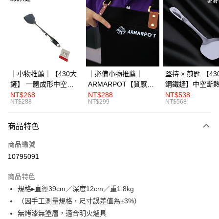
Apple Pay
街口支付
全盈+PAY
大哥付你分期
｜小物推薦｜【430大
｜必備小物推薦｜
堅持 × 煎匙 【4
相關說明
鏟】 一體成形中空斷
ARMARPOT【質感圍
鋼鐵鏟】中空斷
【大哥付你分期使用說明】
熱
裙】厚實帆布設計 防
體成形
NT$268
NT$288
NT$538
AFTEE先享後付
1.本服務由台灣大哥大提供，台灣大哥大用戶可立即使用無須另外申請。
NT$288
NT$299
NT$568
潑水 耐髒易清潔
2.付款方式選擇「大哥付你分期」，訂單成立後會自動跳轉到大哥付的交易
相關說明
流程，驗證手機門號後，選擇欲分期的期數、繳款截止日，確認付款後即完
【關於「AFTEE先享後付」】
商品特色
成交易。
ATM付款
AFTEE先享後付是「在收到商品之後才付款」的支付方式。 讓您購物簡單
3.實際核准額度、可分期數及費用金額請依後續交易確認頁面所載為準。
便利好安心！
商品編號
4.訂單成立30分鐘內，如未前往確認交易或遇審核未通過，訂單將自動取
１．簡單：不需註冊會員、不需綁卡、不需儲值。
運送方式
消。如遇「轉專審核」未通過狀況，表示未達大哥付你分期系統評分，恕無
10795091
２．便利：只要手機號碼，簡訊認證，即可結帳。
法說明評估內容。
３．安心：先確認商品／服務後，再付款。
宅配滿3000免運(不含國外)
【繳款方式說明】
商品特色
1.分期款項不併入電信帳單，「大哥付你分期」於每月結算日後寄送繳費提
每筆NT$150，滿NT$3,000(含以上)免運費
【「AFTEE先享後付」結帳流程】
規格▸直徑39cm／深度12cm／重1.8kg
醒簡訊。
１．於結帳方式選擇「AFTEE先享後付」後，將跳轉至「AFTEE先享後付」
2.透過簡訊連結打開帳單後，可選擇「超商條碼／台灣大直營門市／銀行轉
（因手工測量規格，尺寸誤差值為±3%）
離島配送
結帳頁面，進行簡訊認證並確認金額後，即可完成結帳。
帳／街口支付／iPASS MONEY」等通路繳費。
２．訂單成立數日內，您將收到繳費通知簡訊。
無烤漆無塗層，適合明火爐具
每筆NT$150，滿NT$3,000(含以上)免運費