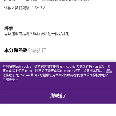
🔍依人數找鐵鍋
5～7人
評價
喜歡這個商品嗎？購買後給他一個好評吧
本分類熱銷
全站排行
本網站中使用 cookie，欲查詢有關本網站使用 cookie 方式之詳情，及若您不希
熱門標籤
望在電腦上使用 cookie 時應如何變更電腦的 cookie 設定，請參閱本網站「
隱私
權條款
」之 Cookie 聲明。您繼續使用本網站即表示您同意本公司得按本網站使
用條款之 Cookie 聲明使用 cookie。
了解更多 >
我知道了