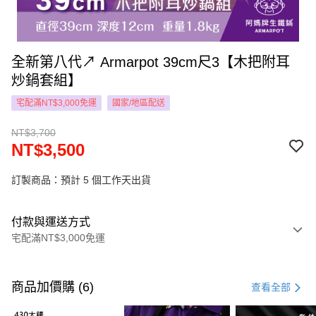
全新第八代↗ Armarpot 39cm尺3【木把附耳
炒鍋套組】
宅配滿NT$3,000免運
國家/地區配送
NT$3,700
NT$3,500
訂製商品：預計 5 個工作天出貨
付款與運送方式
宅配滿NT$3,000免運
付款方式
信用卡一次付款
商品加價購 (6)
查看全部
LINE Pay