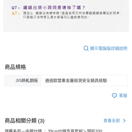
顯示電腦版詳細說明
商品規格
JIS熱軋鋼板
通過歐盟重金屬檢測安全鍋具檢驗
客服
商品相關分類 (3)
查看全部
旗艦系列－中華炒鍋
39cm炒鍋含蓋套組↘現折200