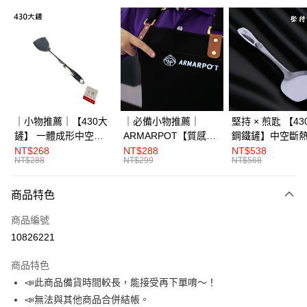
LINE Pay
Apple Pay
街口支付
全盈+PAY
大哥付你分期
｜小物推薦｜【430大
｜必備小物推薦｜
堅持 × 煎匙 【4
相關說明
鏟】 一體成形中空斷
ARMARPOT【質感圍
鋼鐵鏟】中空斷
【大哥付你分期使用說明】
熱
裙】厚實帆布設計 防
體成形
NT$268
NT$288
NT$538
AFTEE先享後付
1.本服務由台灣大哥大提供，台灣大哥大用戶可立即使用無須另外申請。
NT$288
NT$299
NT$568
潑水 耐髒易清潔
2.付款方式選擇「大哥付你分期」，訂單成立後會自動跳轉到大哥付的交易
相關說明
流程，驗證手機門號後，選擇欲分期的期數、繳款截止日，確認付款後即完
【關於「AFTEE先享後付」】
商品特色
成交易。
ATM付款
AFTEE先享後付是「在收到商品之後才付款」的支付方式。 讓您購物簡單
3.實際核准額度、可分期數及費用金額請依後續交易確認頁面所載為準。
便利好安心！
商品編號
4.訂單成立30分鐘內，如未前往確認交易或遇審核未通過，訂單將自動取
１．簡單：不需註冊會員、不需綁卡、不需儲值。
運送方式
消。如遇「轉專審核」未通過狀況，表示未達大哥付你分期系統評分，恕無
10826221
２．便利：只要手機號碼，簡訊認證，即可結帳。
法說明評估內容。
３．安心：先確認商品／服務後，再付款。
付款後全家取貨，滿3000免運
【繳款方式說明】
商品特色
1.分期款項不併入電信帳單，「大哥付你分期」於每月結算日後寄送繳費提
每筆NT$99，滿NT$3,000(含以上)免運費
【「AFTEE先享後付」結帳流程】
📣此商品備貨時間較長，能接受再下單唷～！
醒簡訊。
１．於結帳方式選擇「AFTEE先享後付」後，將跳轉至「AFTEE先享後付」
2.透過簡訊連結打開帳單後，可選擇「超商條碼／台灣大直營門市／銀行轉
📣無法與其他商品合併結帳。
付款後7-11取貨，滿3000免運
結帳頁面，進行簡訊認證並確認金額後，即可完成結帳。