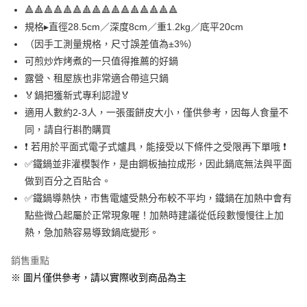
帳／街口支付／iPASS MONEY」等通路繳費。
２．訂單成立數日內，您將收到繳費通知簡訊。
🔺🔺🔺🔺🔺🔺🔺🔺🔺🔺🔺🔺🔺🔺🔺🔺
每筆NT$99，滿NT$3,000(含以上)免運費
３．收到繳費通知簡訊後14天內，點擊此簡訊中的連結，可透過四大超商／
【注意事項】
規格▸直徑28.5cm／深度8cm／重1.2kg／底平20cm
ATM／網路銀行／等多元方式進行付款，方視為交易完成。
宅配滿3000免運(不含國外)
1.本服務係由「台灣大哥大股份有限公司」（以下簡稱本公司）所提供，讓
※ 請注意：結帳手續完成當下不需立刻繳費，但若您需要取消訂單，請聯絡
（因手工測量規格，尺寸誤差值為±3%）
用戶於交易時，得透過本服務購買商品或服務，並由商店將買賣／分期付款
每筆NT$150，滿NT$3,000(含以上)免運費
購買商品的店家。未經商家同意取消之訂單仍視為有效，需透過AFTEE先享
可煎炒炸烤煮的一只值得推薦的好鍋
買賣價金債權讓與本公司後，依約使用本公司帳單繳交帳款。
後付繳納相關費用。
2.基於同意付款使用「大哥付你分期」之契約關係目的，商店將以您的個人
露營、租屋族也非常適合帶這只鍋
離島配送
※ 交易是否成功請以「AFTEE先享後付 」之結帳頁面顯示為準，若有關於
資料（包含姓名、電話或地址）提供予台灣大哥大進項蒐集、處理及利用，
是否繳費成功／繳費後需取消欲退款等相關疑問，請聯繫「AFTEE先享後付
🏅鍋把獲新式專利認證🏅
每筆NT$150，滿NT$3,000(含以上)免運費
由本公司與您本人進行分期帳單所需資料之確認、核對及更正。
客戶支援中心」
https://netprotections.freshdesk.com/support/home
3.完整用戶服務條款，請詳閱以下連結：
https://oppay.tw/userRule
適用人數約2-3人，一張蛋餅皮大小，僅供參考，因每人食量不
同，請自行斟酌購買
【注意事項】
１．透過由恩沛科技股份有限公司提供之「AFTEE先享後付」服務完成之交
❗ 若用於平面式電子式爐具，能接受以下條件之受限再下單哦 ❗
易，需依本服務之必要範圍內提供個人資料，並將交易相關給付款項請求債
✅鐵鍋並非灌模製作，是由鋼板抽拉成形，因此鍋底無法與平面
權轉讓予恩沛科技股份有限公司。
２．關於個人資料處理事宜，請瀏覽以下網址：
做到百分之百貼合。
https://aftee.tw/terms/#terms3
✅鐵鍋導熱快，市售電爐受熱分布較不平均，鐵鍋在加熱中會有
３．未成年的使用者請事先徵得法定代理人或監護人之同意方可使用
點些微凸起屬於正常現象喔！加熱時建議從低段數慢慢往上加
「AFTEE先享後付」，若未經同意申辦者引起之損失，本公司不負相關責
任。
熱，急加熱容易導致鍋底變形。
４．使用「AFTEE先享後付」時，將依據個別帳號之用戶狀況，依本公司即
時審查核予不同之上限額度；若仍有額度不足之情形，本公司將視審查結果
銷售重點
請求用戶進行身份認證。
※ 圖片僅供參考，請以實際收到商品為主
５．嚴禁一人註冊多個帳號或使用他人資訊註冊。若發現惡意使用之情形，
恩沛科技股份有限公司將有權停止該用戶之使用額度並採取法律行動。