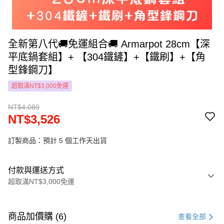
全新第八代🚚免運組合🚚 Armarpot 28cm【深
平底鍋套組】+ 【304鐵鏟】+【鐵刷】+【角
型鋒鋼刀】
超取滿NT$3,000免運
NT$4,080
NT$3,526
訂製商品：預計 5 個工作天出貨
付款與運送方式
超取滿NT$3,000免運
付款方式
信用卡一次付款
商品加價購 (6)
查看全部