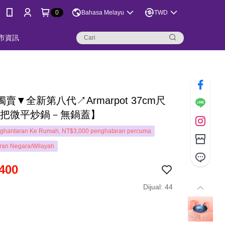
0
Bahasa Melayu
TWD
市資訊
賣▼全新第八代↗Armarpot 37cm尺
【單把微平炒鍋－無鍋蓋】
ghantaran Ke Rumah, NT$3,000 penghataran percuma
ran Negara/Wilayah
400
Dijual: 44