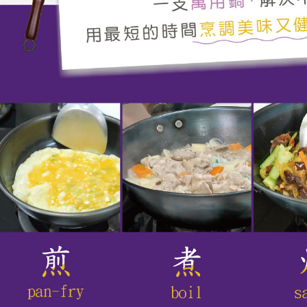
1. Pembaya
"Pembayar
pembayaran
2. Melalui
membayar m
Mobile / 
saluran lai
【Nota Pe
1. Perkhid
membolehk
perkhidmat
tuntutan h
menggunaka
2. Berdas
"Pembayar
peribadi a
Mobile un
pengesahan
ansuran ol
3. Sila ba
pautan beri