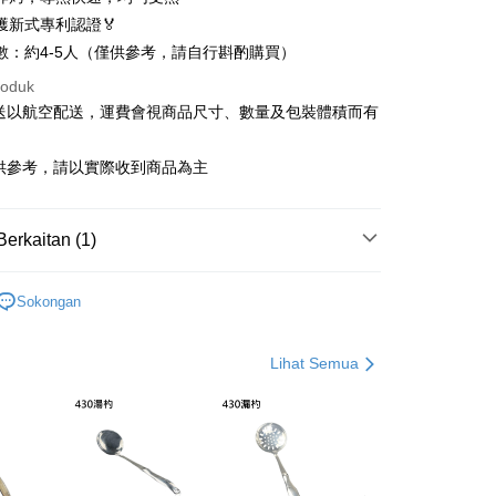
獲新式專利認證🏅
nggunaan untuk OP Pay Later]
數：約4-5人（僅供參考，請自行斟酌購買）
roduk
an ini disediakan oleh Taiwan Mobile dan tersedia untuk
Taiwan Mobile tanpa memerlukan permohonan tambahan.
Mengenai Perkhidmatan AFTEE Beli Sekarang Bayar
寄送以航空配送，運費會視商品尺寸、數量及包裝體積而有
an ATM
memilih OP Pay Later sebagai kaedah pembayaran, sistem
 memilih AFTEE sebagai kaedah pembayaran, mesej
rahkan anda secara automatik ke proses transaksi OP Pay
供參考，請以實際收到商品為主
n AFTEE akan muncul.
pas pesanan dibuat. Anda perlu mengesahkan nombor telefon
oleh meneruskan pembayaran selepas pengesahan SMS.
Penghantaran
 anda, memilih bilangan ansuran, dan menetapkan tarikh
ayaran diperlukan apabila pesanan disahkan. Produk akan
ayaran. Transaksi akan dianggap selesai setelah
e alamat yang ditetapkan.
0免運(不含國外)
Berkaitan (1)
n disahkan.
h pesanan disahkan, anda akan menerima SMS pembayaran
sanan | Penghantaran percuma untuk pesanan
hli aplikasi akan menerima pemberitahuan tolak aplikasi
含蓋」－官網獨家限定
│ 單鍋系列 │ 炒鍋
 yang diluluskan, tempoh ansuran yang tersedia, dan yuran
atau lebih
Sokongan
akan adalah tertakluk kepada maklumat yang dinyatakan
ayaran diperlukan apabila anda menerima produk. Sila buat
man pengesahan transaksi seterusnya.
n di empat kedai serbaneka utama, ATM atau perbankan
ian dengan SMS pembayaran atau pemberitahuan tolak
sanan | Penghantaran percuma untuk pesanan
Lihat Semua
aksi tidak disahkan dalam masa 30 minit selepas pesanan
FTEE.
au jika permohonan gagal dalam proses semakan, pesanan
atau lebih
alkan secara automatik. Jika permohonan gagal pada
 perhatian bahawa tempoh pembayaran adalah 14 hari. Walau
"semakan manual", ini bermakna kriteria pemarkahan sistem
un, bagi mereka yang telah memuat turun Aplikasi AFTEE
Kadar Penghantaran
nuhi; butiran penilaian khusus tidak akan didedahkan.
tar sebagai ahli AFTEE boleh menikmati tempoh
n sehingga 45 hari.
embayaran]