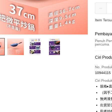
Item Ters
Pembaya
Penuh Pen
percuma
Kaedah 
Ciri Prod
Kad Kredi
No. Produ
10944115
LINE Pay
Ciri Produ
Apple Pay
規格▸直
（因手
JKOPAY
無烤漆
Plus PAY
出貨皆
煎煮炒
OP Pay La