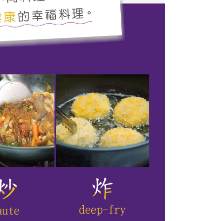
ran ansuran tidak digabungkan dalam bil telekomunikasi,
an Ansuran Gogo" akan menghantar SMS peringatan
 selepas tarikh penyelesaian bulanan.
 pautan SMS untuk membuka bil, anda boleh memilih untuk
elalui "Kod bar kedai serbaneka / Kedai rasmi Taiwan
Pemindahan bank / Pembayaran J街口 / iPASS MONEY" dan
n.
nting】
matan ini disediakan oleh "Taiwan Mobile Co., Ltd." untuk
an pengguna membeli produk atau perkhidmatan melalui
an ini semasa transaksi, dan kedai akan menyerahkan hak
arga jual/beli ansuran kepada syarikat ini untuk membayar bil
n bil syarikat ini.
arkan tujuan kontrak persetujuan pembayaran menggunakan
an Ansuran Gogo", kedai akan memberikan maklumat
nda (termasuk nama, telefon atau alamat) kepada Taiwan
tuk pengumpulan, pemprosesan dan penggunaan, untuk
, semakan dan pembetulan data yang diperlukan untuk bil
eh Taiwan Mobile.
ca syarat perkhidmatan pengguna secara lengkap melalui
kut: https://oppay.tw/userRule