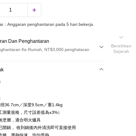
uai：Anggaran penghantaran pada 5 hari bekerja.
ran Dan Penghantaran
Bersihkan
ghantaran Ke Rumah, NT$3,000 penghataran
Sejarah
Pembayaran
uk
t (Bayaran Penuh)
k
k
徑36.7cm／深度9.5cm／重1.4kg
工測量規格，尺寸誤差值為±3%）
無塗層，適合明火爐具
已開鍋， 收到鍋後內外清洗即可直接使用
炸烤，導熱快速，均勻受熱
ter