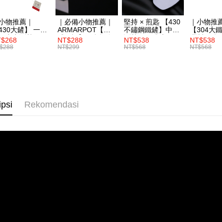
Tempoh pe
Pembayaran
ditambah d
berasingan
小物推薦｜
｜必備小物推薦｜
堅持 × 煎匙 【430
｜小物推
Anda bole
30大鏟】 一體
ARMARPOT【質
不鏽鋼鐵鏟】中空
【304大
pembayaran
menerima 
形中空斷熱
感圍裙】厚實帆布
斷熱・一體成形
灣製不鏽
$268
NT$288
NT$538
NT$538
boleh men
設計 防潑水 耐髒
食品SGS
$288
NT$299
NT$568
NT$568
Selepas me
produk pr
易清潔
menyelesai
lebih lama
kod bar ke
pembayara
JKOPay, a
pesanan.
[Nota Pent
Kedua, Se
ipsi
Rekomendasi
1. Jumlah 
Perkhidmata
NT$10,000.
yang memb
berdasarka
melalui pe
2. Amaun p
pembelian
3. Pada ma
kepada Sy
mengikut p
Ketiga, Sy
Perkhidma
Untuk meme
NP Taiwan
penggunaa
akan meng
peribadi a
pembeli, n
Syarikat 
untuk peng
yang diper
Pengumpul
pengesaha
(https://aft