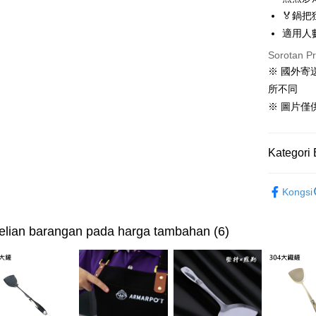
Deskripsi
🏅鍋把
[Terma Pe
適用人
AFTEE
Sorotan P
Perkhidmat
Deskripsi
pengguna 
Pertama, 
※ 國外
Pemindah
Kemudian
所不同
Jika anda 
1. Dengan
akan menga
※ 圖片僅
pengesaha
Later sele
2. Anda b
Pilihan 
mudah alih
3. Tiada b
akhir pemb
dihantar k
宅配滿300
Kategori 
pembayara
4. Setela
NT$150/pe
manakala a
單鍋「不
Had kredit
AFTEE.
NT$3,000 
Kongsi
yang diken
5. Tiada b
pada hala
pembayara
離島配送
dalam tal
lian barangan pada harga tambahan (6)
NT$150/pe
Jika trans
aplikasi A
dibuat, at
NT$3,000 
akan dibat
Sila ambil
peringkat 
bagaimanap
海外宅配
tidak dipe
dan mendaf
pembayara
[Arahan P