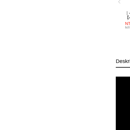
｜
【4
成
NT
NT
Deskr