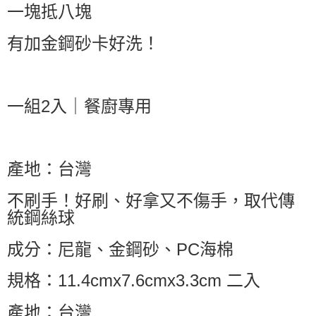
一塊抵八塊
有加金鋼砂卡好洗！
一組2入｜餐廚專用
產地：台灣
不刷手！好刷、好拿又不傷手，取代傳
統鋼絲球
成分：尼龍、金鋼砂、
PC海棉
規格：11.4cmx7.6cmx3.3cm 二入
產地：台灣