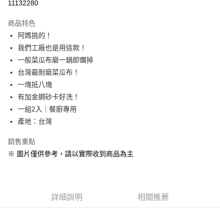
11132280
Apple Pay
商品特色
街口支付
阿媽挑的！
我們工廠也是用這款！
全盈+PAY
一般菜瓜布磨一鍋即爛掉
大哥付你分期
台灣最耐磨菜瓜布！
相關說明
一塊抵八塊
【大哥付你分期使用說明】
有加金鋼砂卡好洗！
AFTEE先享後付
1.本服務由台灣大哥大提供，台灣大哥大用戶可立即使用無須另外申請。
一組2入｜餐廚專用
2.付款方式選擇「大哥付你分期」，訂單成立後會自動跳轉到大哥付的交易
相關說明
流程，驗證手機門號後，選擇欲分期的期數、繳款截止日，確認付款後即完
產地：台灣
【關於「AFTEE先享後付」】
成交易。
ATM付款
AFTEE先享後付是「在收到商品之後才付款」的支付方式。 讓您購物簡單
3.實際核准額度、可分期數及費用金額請依後續交易確認頁面所載為準。
便利好安心！
銷售重點
4.訂單成立30分鐘內，如未前往確認交易或遇審核未通過，訂單將自動取
１．簡單：不需註冊會員、不需綁卡、不需儲值。
※ 圖片僅供參考，請以實際收到商品為主
運送方式
消。如遇「轉專審核」未通過狀況，表示未達大哥付你分期系統評分，恕無
２．便利：只要手機號碼，簡訊認證，即可結帳。
法說明評估內容。
３．安心：先確認商品／服務後，再付款。
付款後全家取貨，滿3000免運
【繳款方式說明】
1.分期款項不併入電信帳單，「大哥付你分期」於每月結算日後寄送繳費提
每筆NT$99，滿NT$3,000(含以上)免運費
【「AFTEE先享後付」結帳流程】
醒簡訊。
１．於結帳方式選擇「AFTEE先享後付」後，將跳轉至「AFTEE先享後付」
詳細說明
相關推薦
2.透過簡訊連結打開帳單後，可選擇「超商條碼／台灣大直營門市／銀行轉
付款後7-11取貨，滿3000免運
結帳頁面，進行簡訊認證並確認金額後，即可完成結帳。
帳／街口支付／iPASS MONEY」等通路繳費。
２．訂單成立數日內，您將收到繳費通知簡訊。
每筆NT$99，滿NT$3,000(含以上)免運費