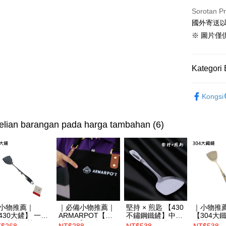
[Terma Pe
Sorotan P
AFTEE
國外寄送
Perkhidmat
Deskripsi
pengguna 
Pertama, 
※ 圖片僅
Pemindah
Kemudian
Jika anda 
1. Dengan
akan menga
pengesaha
Kategori 
Later sele
2. Anda b
Pilihan 
mudah alih
3. Tiada b
akhir pemb
廚房精品
dihantar k
付款後全家
pembayara
Kongsi
4. Setela
超商取件
NT$99/pes
manakala a
Had kredit
AFTEE.
NT$3,000 
🔍依用途
lian barangan pada harga tambahan (6)
yang diken
5. Tiada b
pada hala
pembayara
付款後7-1
dalam tal
NT$99/pes
Jika trans
aplikasi A
dibuat, at
NT$3,000 
akan dibat
Sila ambil
peringkat 
bagaimanap
宅配滿300
tidak dipe
dan mendaf
NT$150/pe
pembayara
[Arahan P
NT$3,000 
小物推薦｜
｜必備小物推薦｜
堅持 × 煎匙 【430
｜小物推
30大鏟】 一體
ARMARPOT【質
不鏽鋼鐵鏟】中空
【304大
Tempoh pe
Pembayaran
形中空斷熱
感圍裙】厚實帆布
斷熱・一體成形
灣製不鏽
ditambah d