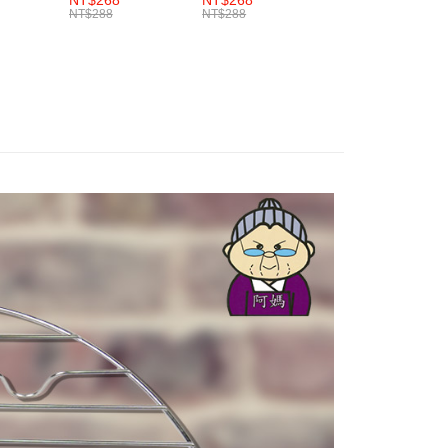
NT$268
NT$268
認證
炸杓、麵杓
 dan tidak termasuk dalam bil telekom anda. SMS peringatan
NT$288
NT$288
h melanjutkan tempoh pembayaran anda sebelum anda
sanan | Penghantaran percuma untuk pesanan
 akan dihantar selepas kitaran bil bulanan.
pesanan. Walau bagaimanapun, tiada jaminan bahawa anda
atau lebih
erima pesanan anda semasa tempoh pembayaran (cth.:
ngakses bil melalui pautan dalam SMS, anda boleh
apesanan atau produk yang mungkin mengambil masa yang
kan pembayaran anda melalui salah satu saluran berikut:
 untuk dihantar). Oleh itu, anda dikehendaki membuat
Kadar Penghantaran
dai serbaneka, kedai runcit Taiwan Mobile, pemindahan bank,
n kepada AFTEE dalam tempoh sama ada anda menerima
tau iPASS MONEY.
ing]
katan Pembayaran
yang diperakui untuk pengguna kali pertama boleh sehingga
n ini disediakan oleh Taiwan Mobile Co., Ltd. (“Syarikat”),
 Amaun diperakui sebenar yang diluluskan akan
olehkan pelanggan membeli barangan atau perkhidmatan
n keputusan pensijilan dan semakan oleh AFTEE.
rkhidmatan ini pada masa transaksi. Hasil daripada
erbelanjaan minimum mestilah lebih besar daripada NT$20.
 atau pembayaran ansuran akan dipindahkan oleh peniaga
sa ini hanya tersedia untuk ahli Taiwan.
arikat, dan pelanggan hendaklah membuat pembayaran
erjanjian menggunakan sistem bil Syarikat.
arat Perkhidmatan
tan AFTEE Beli Sekarang Bayar Kemudian disediakan oleh
nuhi hubungan kontrak yang terjalin melalui persetujuan
, Inc. dan AFTEE akan membuat bil kepada pengguna. AFTEE
n OP Pay Later, peniaga akan memberikan maklumat
gunakan data peribadi yang dikumpul (termasuk nama
nda (termasuk nama, nombor telefon, atau alamat) kepada
o. telefon, nama penerima, no. telefon, alamat penerima)
bagi tujuan pengumpulan, pemprosesan dan penggunaan data
gunaan perkhidmatan. Sila rujuk kepada "Penyata
lukan untuk pengebilan ansuran, termasuk pengesahan,
an Data Peribadi, Pemprosesan, Penggunaan"
n semula dan pembetulan.
ee.tw/privacypolicy/
) untuk maklumat lanjut.
a perkhidmatan penuh, sila rujuk pautan berikut: