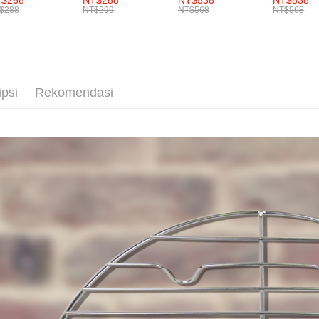
離島配送
$268
NT$288
NT$538
NT$538
設計 防潑水 耐髒
食品SGS
berasingan
$288
NT$299
NT$568
NT$568
Anda bole
NT$150/pe
易清潔
pembayaran
menerima 
NT$3,000 
boleh men
Selepas me
produk pr
menyelesai
海外宅配
lebih lama
kod bar ke
pembayara
JKOPay, a
pesanan.
ipsi
Rekomendasi
[Nota Pent
Kedua, Se
1. Jumlah 
Perkhidmata
NT$10,000.
yang memb
berdasarka
melalui pe
2. Amaun p
pembelian
3. Pada ma
kepada Sy
mengikut p
Ketiga, Sy
Perkhidma
Untuk meme
NP Taiwan
penggunaa
akan meng
peribadi a
pembeli, n
Syarikat 
untuk peng
yang diper
Pengumpul
pengesaha
(https://aft
Untuk term