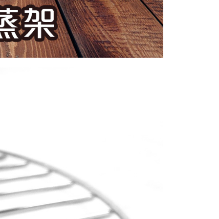
 selepas tarikh penyelesaian bulanan.
 pautan SMS untuk membuka bil, anda boleh memilih untuk
elalui "Kod bar kedai serbaneka / Kedai rasmi Taiwan
Pemindahan bank / Pembayaran J街口 / iPASS MONEY" dan
n.
nting】
matan ini disediakan oleh "Taiwan Mobile Co., Ltd." untuk
an pengguna membeli produk atau perkhidmatan melalui
an ini semasa transaksi, dan kedai akan menyerahkan hak
arga jual/beli ansuran kepada syarikat ini untuk membayar bil
n bil syarikat ini.
arkan tujuan kontrak persetujuan pembayaran menggunakan
an Ansuran Gogo", kedai akan memberikan maklumat
nda (termasuk nama, telefon atau alamat) kepada Taiwan
tuk pengumpulan, pemprosesan dan penggunaan, untuk
, semakan dan pembetulan data yang diperlukan untuk bil
eh Taiwan Mobile.
ca syarat perkhidmatan pengguna secara lengkap melalui
kut: https://oppay.tw/userRule