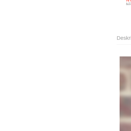
NT
NT
Deskr