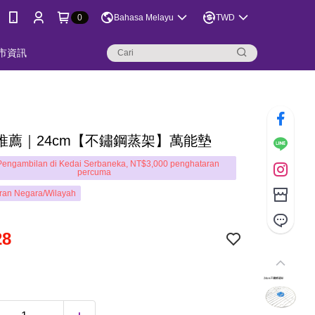
0
Bahasa Melayu
TWD
市資訊
推薦｜24cm【不鏽鋼蒸架】萬能墊
engambilan di Kedai Serbaneka, NT$3,000 penghataran
percuma
ran Negara/Wilayah
28