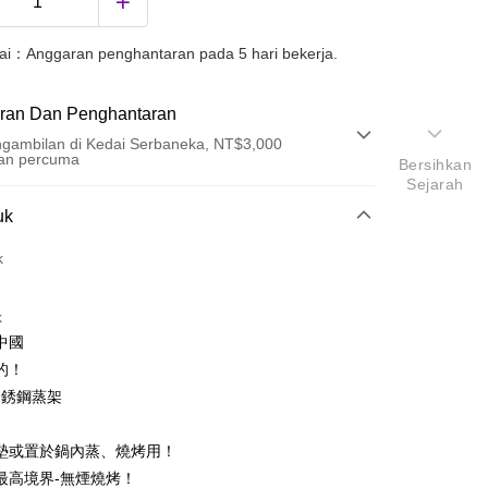
uai：Anggaran penghantaran pada 5 hari bekerja.
ran Dan Penghantaran
gambilan di Kedai Serbaneka, NT$3,000
an percuma
Bersihkan
Sejarah
Pembayaran
uk
t (Bayaran Penuh)
k
k
中國
的！
不銹鋼蒸架
墊或置於鍋內蒸、燒烤用！
ter
最高境界-無煙燒烤！