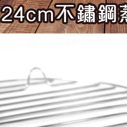
pembayaran
2. Melalui
membayar m
Mobile / 
saluran lai
【Nota Pe
1. Perkhid
membolehk
perkhidmat
tuntutan h
menggunaka
2. Berdas
"Pembayar
peribadi a
Mobile un
pengesahan
ansuran ol
3. Sila ba
pautan beri