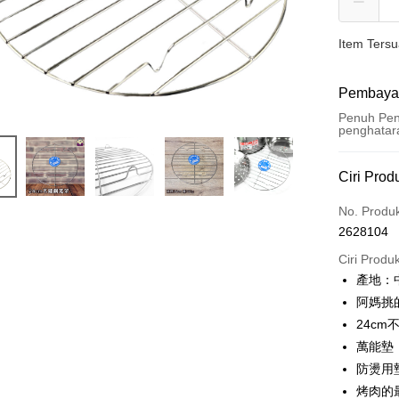
Item Ters
Pembaya
Penuh Pen
penghatar
Kaedah 
Ciri Prod
Kad Kredi
No. Produ
2628104
LINE Pay
Ciri Produ
Apple Pay
產地：
阿媽挑
JKOPAY
24cm
Plus PAY
萬能墊
防燙用
OP Pay La
Deskripsi
烤肉的