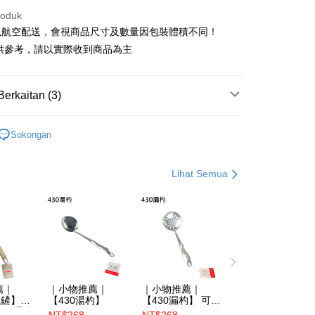
nggunaan untuk OP Pay Later]
roduk
以航空配送，會視商品尺寸及數量因包裝體積不同！
an ini disediakan oleh Taiwan Mobile dan tersedia untuk
Taiwan Mobile tanpa memerlukan permohonan tambahan.
Mengenai Perkhidmatan AFTEE Beli Sekarang Bayar
供參考，請以實際收到商品為主
an ATM
memilih OP Pay Later sebagai kaedah pembayaran, sistem
 memilih AFTEE sebagai kaedah pembayaran, mesej
rahkan anda secara automatik ke proses transaksi OP Pay
n AFTEE akan muncul.
Berkaitan (3)
pas pesanan dibuat. Anda perlu mengesahkan nombor telefon
oleh meneruskan pembayaran selepas pengesahan SMS.
Penghantaran
 anda, memilih bilangan ansuran, dan menetapkan tarikh
ayaran diperlukan apabila pesanan disahkan. Produk akan
ayaran. Transaksi akan dianggap selesai setelah
廚房小物
e alamat yang ditetapkan.
取貨，滿3000免運
n disahkan.
Sokongan
h pesanan disahkan, anda akan menerima SMS pembayaran
專區
anan | Penghantaran percuma untuk pesanan
hli aplikasi akan menerima pemberitahuan tolak aplikasi
 yang diluluskan, tempoh ansuran yang tersedia, dan yuran
atau lebih
找鐵鍋
烤肉專區－無煙燒烤
akan adalah tertakluk kepada maklumat yang dinyatakan
Lihat Semua
ayaran diperlukan apabila anda menerima produk. Sila buat
man pengesahan transaksi seterusnya.
n di empat kedai serbaneka utama, ATM atau perbankan
1取貨，滿3000免運
ian dengan SMS pembayaran atau pemberitahuan tolak
anan | Penghantaran percuma untuk pesanan
aksi tidak disahkan dalam masa 30 minit selepas pesanan
FTEE.
au jika permohonan gagal dalam proses semakan, pesanan
atau lebih
alkan secara automatik. Jika permohonan gagal pada
 perhatian bahawa tempoh pembayaran adalah 14 hari. Walau
"semakan manual", ini bermakna kriteria pemarkahan sistem
un, bagi mereka yang telah memuat turun Aplikasi AFTEE
0免運(不含國外)
nuhi; butiran penilaian khusus tidak akan didedahkan.
tar sebagai ahli AFTEE boleh menikmati tempoh
sanan | Penghantaran percuma untuk pesanan
n sehingga 45 hari.
embayaran]
atau lebih
薦｜
｜小物推薦｜
｜小物推薦｜
鐵鏟】台
【430湯杓】
【430漏杓】 可當
mbayaran dikira dari masa kedai meminta pembayaran anda,
 ansuran melalui OP Pay Later akan dibilkan secara
鋼／通過
水餃杓、撈杓、油
engan bilangan hari yang boleh dilanjutkan oleh AFTEE.