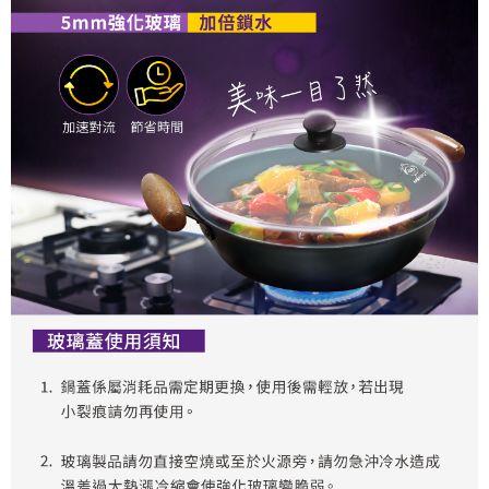
perjanjian menggunakan sistem bil Syarikat.
Taiwan, Inc. dan AFTEE akan membuat bil kepada pengguna. AFTEE
akan menggunakan data peribadi yang dikumpul (termasuk nama
Untuk memenuhi hubungan kontrak yang terjalin melalui persetujuan
pembeli, no. telefon, nama penerima, no. telefon, alamat penerima) untuk
penggunaan OP Pay Later, peniaga akan memberikan maklumat peribadi
penggunaan perkhidmatan. Sila rujuk kepada "Penyata Pengumpulan
anda (termasuk nama, nombor telefon, atau alamat) kepada Syarikat bagi
Data Peribadi, Pemprosesan, Penggunaan"
tujuan pengumpulan, pemprosesan dan penggunaan data yang
(https://aftee.tw/privacypolicy/
) untuk maklumat lanjut.
diperlukan untuk pengebilan ansuran, termasuk pengesahan,
pengesahan semula dan pembetulan.
Jumlah yang diperakui untuk pengguna kali pertama yang lulus
kelulusan boleh sehingga NT$10,000. Jika pengguna tidak membuat
Untuk terma perkhidmatan penuh, sila rujuk pautan berikut:
pembayaran dalam tempoh tersebut, yuran pembayaran lewat sebanyak
https://oppay.tw/userRule
" target="_blank" class="link revert-
20% setahun akan dikenakan. Pengguna bawah umur dikehendaki
style">https://oppay.tw/userRule
mendapatkan kebenaran daripada ibu bapa atau penjaga yang sah
untuk menggunakan AFTEE.
【Panduan Penggunaan Pembayaran Ansuran Gogo】
1. Perkhidmatan ini disediakan oleh Taiwan Mobile, pengguna telefon
Sila hubungi NP Taiwan Inc. di
cs_tw@netprotections.co.jp
jika anda
mudah alih boleh segera menggunakan tanpa perlu memohon lagi.
mempunyai sebarang kebimbangan mengenai pemprosesan dan
(Hanya untuk nombor langganan peribadi, tidak terbuka untuk syarikat
penggunaan pada data peribadi. Jika anda tidak bersetuju dengan data
dan kad prabayar)
peribadi yang disenaraikan seperti di atas akan dikumpul dan digunakan
2. Pilihan kaedah pembayaran "Pembayaran Ansuran Gogo", selepas
oleh AFTEE, sila jangan gunakan perkhidmatan ini.
pesanan ditubuhkan, akan secara automatik dialihkan ke proses
transaksi Gogo, selepas pengesahan nombor telefon, pilih bilangan
ansuran yang diingini, tarikh akhir pembayaran, dan setelah
mengesahkan pembayaran, transaksi akan selesai.
3. Jumlah kelulusan sebenar, bilangan ansuran dan jumlah bayaran
adalah berdasarkan halaman pengesahan transaksi seterusnya.