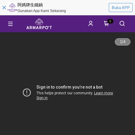
阿媽牌生鐵鍋
Buka APP
Gunakan App Kami Sekarang
0
1
/
4