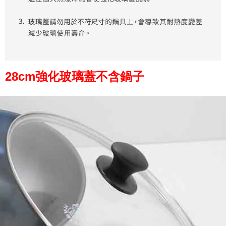
4. Dalam masa 30 minit selepas pesanan ditubuhkan, jika tidak pergi
untuk mengesahkan transaksi atau jika tidak lulus semakan, pesanan
akan dibatalkan secara automatik. Jika terdapat situasi "pindah untuk
semakan khusus" yang tidak lulus, ini menunjukkan bahawa sistem
penilaian tidak mencukupi, tiada penjelasan mengenai kandungan
penilaian boleh diberikan.
【Penerangan Kaedah Pembayaran】
28cm強化玻璃蓋不含鍋子
1. Pembayaran ansuran tidak digabungkan dalam bil telekomunikasi,
"Pembayaran Ansuran Gogo" akan menghantar SMS peringatan
pembayaran selepas tarikh penyelesaian bulanan.
2. Melalui pautan SMS untuk membuka bil, anda boleh memilih untuk
membayar melalui "Kod bar kedai serbaneka / Kedai rasmi Taiwan
Mobile / Pemindahan bank / Pembayaran J街口 / iPASS MONEY" dan
saluran lain.
【Nota Penting】
1. Perkhidmatan ini disediakan oleh "Taiwan Mobile Co., Ltd." untuk
membolehkan pengguna membeli produk atau perkhidmatan melalui
perkhidmatan ini semasa transaksi, dan kedai akan menyerahkan hak
tuntutan harga jual/beli ansuran kepada syarikat ini untuk membayar bil
menggunakan bil syarikat ini.
2. Berdasarkan tujuan kontrak persetujuan pembayaran menggunakan
"Pembayaran Ansuran Gogo", kedai akan memberikan maklumat peribadi
anda (termasuk nama, telefon atau alamat) kepada Taiwan Mobile untuk