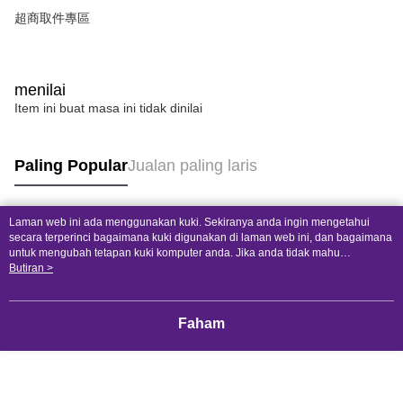
超商取件專區
menilai
Item ini buat masa ini tidak dinilai
Paling Popular
Jualan paling laris
Laman web ini ada menggunakan kuki. Sekiranya anda ingin mengetahui
Tag Popular
secara terperinci bagaimana kuki digunakan di laman web ini, dan bagaimana
untuk mengubah tetapan kuki komputer anda. Jika anda tidak mahu
menggunakan kuki di komputer anda, sila rujuk penerangan mengenai kuki.
Butiran >
Dasar Privasi
Laman web ini ada menggunakan kuki. Sekiranya anda ingin
mengetahui secara terperinci bagaimana kuki digunakan di laman web ini,
dan bagaimana untuk mengubah tetapan kuki komputer anda. Jika anda tidak
Faham
mahu menggunakan kuki di komputer anda, sila rujuk penerangan mengenai
kuki.