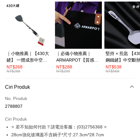
Apple Pay
JKOPAY
Plus PAY
OP Pay Later
Deskripsi
｜小物推薦｜【430大
｜必備小物推薦｜
堅持 × 煎匙 【4
[Terma Penggunaan untuk OP Pay Later]
鏟】 一體成形中空斷
ARMARPOT【質感圍
鋼鐵鏟】中空斷
AFTEE
熱
裙】厚實帆布設計 防
體成形
NT$268
NT$288
NT$538
Perkhidmatan ini disediakan oleh Taiwan Mobile dan tersedia untuk
Deskripsi
NT$288
NT$299
NT$568
pengguna Taiwan Mobile tanpa memerlukan permohonan tambahan.
潑水 耐髒易清潔
Pertama, Mengenai Perkhidmatan AFTEE Beli Sekarang Bayar Kemudian
Pemindahan ATM
1. Dengan memilih AFTEE sebagai kaedah pembayaran, mesej
Jika anda memilih OP Pay Later sebagai kaedah pembayaran, sistem
pengesahan AFTEE akan muncul.
Ciri Produk
akan mengarahkan anda secara automatik ke proses transaksi OP Pay
2. Anda boleh meneruskan pembayaran selepas pengesahan SMS.
Pilihan Penghantaran
Later selepas pesanan dibuat. Anda perlu mengesahkan nombor telefon
3. Tiada bayaran diperlukan apabila pesanan disahkan. Produk akan
No. Produk
mudah alih anda, memilih bilangan ansuran, dan menetapkan tarikh
dihantar ke alamat yang ditetapkan.
付款後全家取貨，滿3000免運
2788807
akhir pembayaran. Transaksi akan dianggap selesai setelah pembayaran
4. Setelah pesanan disahkan, anda akan menerima SMS pembayaran
disahkan.
NT$99/pesanan | Penghantaran percuma untuk pesanan
manakala ahli aplikasi akan menerima pemberitahuan tolak aplikasi
Ciri Produk
NT$3,000 atau lebih
AFTEE.
Had kredit yang diluluskan, tempoh ansuran yang tersedia, dan yuran
5. Tiada bayaran diperlukan apabila anda menerima produk. Sila buat
⭐ 若不知如何付款？請電洽客服：(03)2756368 ⭐
yang dikenakan adalah tertakluk kepada maklumat yang dinyatakan
pembayaran di empat kedai serbaneka utama, ATM atau perbankan
付款後7-11取貨，滿3000免運
pada halaman pengesahan transaksi seterusnya.
28cm強化玻璃蓋不含鍋子*尺寸:27.3cm*28.7cm
dalam talian dengan SMS pembayaran atau pemberitahuan tolak aplikasi