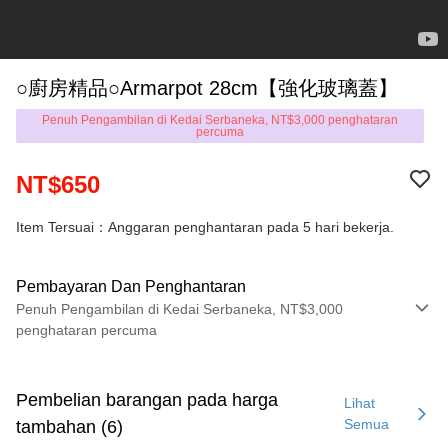
○廚房精品○Armarpot 28cm【強化玻璃蓋】
Penuh Pengambilan di Kedai Serbaneka, NT$3,000 penghataran
percuma
NT$650
Item Tersuai：Anggaran penghantaran pada 5 hari bekerja.
Pembayaran Dan Penghantaran
Penuh Pengambilan di Kedai Serbaneka, NT$3,000
penghataran percuma
Kaedah Pembayaran
Kad Kredit (Bayaran Penuh)
Pembelian barangan pada harga
Lihat
Semua
tambahan (6)
LINE Pay