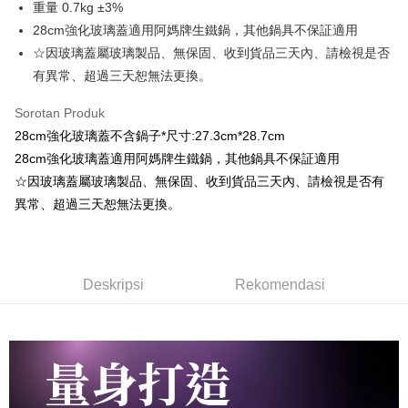
NT$99/pesanan | Penghantaran percuma untuk pesanan
重量 0.7kg ±3%
AFTEE.
Jika transaksi tidak disahkan dalam masa 30 minit selepas pesanan
NT$3,000 atau lebih
28cm強化玻璃蓋適用阿媽牌生鐵鍋，其他鍋具不保証適用
dibuat, atau jika permohonan gagal dalam proses semakan, pesanan
Sila ambil perhatian bahawa tempoh pembayaran adalah 14 hari. Walau
akan dibatalkan secara automatik. Jika permohonan gagal pada
☆因玻璃蓋屬玻璃製品、無保固、收到貨品三天內、請檢視是否
宅配滿3000免運(不含國外)
bagaimanapun, bagi mereka yang telah memuat turun Aplikasi AFTEE
peringkat "semakan manual", ini bermakna kriteria pemarkahan sistem
dan mendaftar sebagai ahli AFTEE boleh menikmati tempoh pembayaran
有異常、超過三天恕無法更換。
NT$150/pesanan | Penghantaran percuma untuk pesanan
tidak dipenuhi; butiran penilaian khusus tidak akan didedahkan.
sehingga 45 hari.
NT$3,000 atau lebih
Sorotan Produk
[Arahan Pembayaran]
Tempoh pembayaran dikira dari masa kedai meminta pembayaran anda,
28cm強化玻璃蓋不含鍋子*尺寸:27.3cm*28.7cm
離島配送
ditambah dengan bilangan hari yang boleh dilanjutkan oleh AFTEE. Anda
Pembayaran ansuran melalui OP Pay Later akan dibilkan secara
boleh melanjutkan tempoh pembayaran anda sebelum anda menerima
28cm強化玻璃蓋適用阿媽牌生鐵鍋，其他鍋具不保証適用
NT$150/pesanan | Penghantaran percuma untuk pesanan
berasingan dan tidak termasuk dalam bil telekom anda. SMS peringatan
pesanan. Walau bagaimanapun, tiada jaminan bahawa anda boleh
pembayaran akan dihantar selepas kitaran bil bulanan.
☆因玻璃蓋屬玻璃製品、無保固、收到貨品三天內、請檢視是否有
NT$3,000 atau lebih
menerima pesanan anda semasa tempoh pembayaran (cth.: produk
異常、超過三天恕無法更換。
prapesanan atau produk yang mungkin mengambil masa yang lebih
Selepas mengakses bil melalui pautan dalam SMS, anda boleh
lama untuk dihantar). Oleh itu, anda dikehendaki membuat pembayaran
menyelesaikan pembayaran anda melalui salah satu saluran berikut: kod
kepada AFTEE dalam tempoh sama ada anda menerima pesanan.
bar kedai serbaneka, kedai runcit Taiwan Mobile, pemindahan bank,
JKOPay, atau iPASS MONEY.
Kedua, Sekatan Pembayaran
Deskripsi
Rekomendasi
1. Jumlah yang diperakui untuk pengguna kali pertama boleh sehingga
[Nota Penting]
NT$10,000. Amaun diperakui sebenar yang diluluskan akan berdasarkan
keputusan pensijilan dan semakan oleh AFTEE.
Perkhidmatan ini disediakan oleh Taiwan Mobile Co., Ltd. (“Syarikat”),
2. Amaun perbelanjaan minimum mestilah lebih besar daripada NT$20.
yang membolehkan pelanggan membeli barangan atau perkhidmatan
3. Pada masa ini hanya tersedia untuk ahli Taiwan.
melalui perkhidmatan ini pada masa transaksi. Hasil daripada pembelian
atau pembayaran ansuran akan dipindahkan oleh peniaga kepada
Ketiga, Syarat Perkhidmatan
Syarikat, dan pelanggan hendaklah membuat pembayaran mengikut
Perkhidmatan AFTEE Beli Sekarang Bayar Kemudian disediakan oleh NP