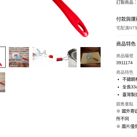
訂製商品：
付款與運
宅配滿NT$
付款方式
商品特色
信用卡一
商品編號
3911174
LINE Pay
商品特色
Apple Pay
不鏽鋼
全長33c
街口支付
臺灣製
全盈+PAY
銷售重點
※ 國外
大哥付你
相關說明
所不同
【大哥付
※ 圖片僅
AFTEE先
1.本服務
2.付款方
相關說明