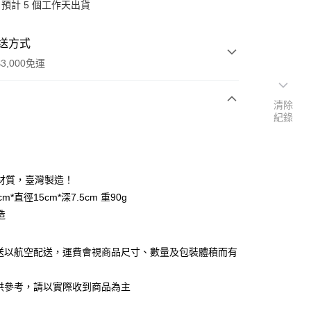
預計 5 個工作天出貨
送方式
3,000免運
清除
紀錄
次付款
材質，臺灣製造！
m*直徑15cm*深7.5cm 重90g
造
寄送以航空配送，運費會視商品尺寸、數量及包裝體積而有
分期
你分期使用說明】
供參考，請以實際收到商品為主
享後付
由台灣大哥大提供，台灣大哥大用戶可立即使用無須另外申請。
式選擇「大哥付你分期」，訂單成立後會自動跳轉到大哥付的交易