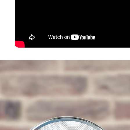
２．關於
https://aft
３．未成
「AFTE
任。
４．使用「
即時審查
結果請求
５．嚴禁
形，恩沛
動。