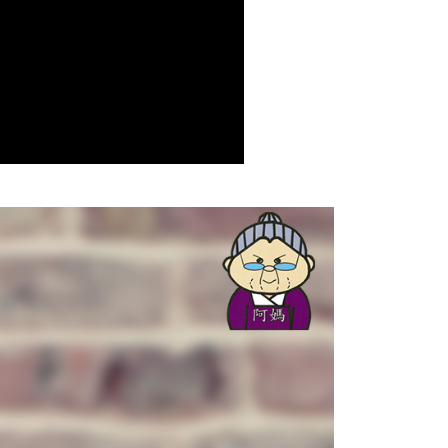
個人資料處理事宜，請瀏覽以下網址：
ee.tw/terms/#terms3
年的使用者請事先徵得法定代理人或監護人之同意方可使用
E先享後付」，若未經同意申辦者引起之損失，本公司不負相關責
AFTEE先享後付」時，將依據個別帳號之用戶狀況，依本公司
核予不同之上限額度；若仍有額度不足之情形，本公司將視審查
用戶進行身份認證。
一人註冊多個帳號或使用他人資訊註冊。若發現惡意使用之情
科技股份有限公司將有權停止該用戶之使用額度並採取法律行