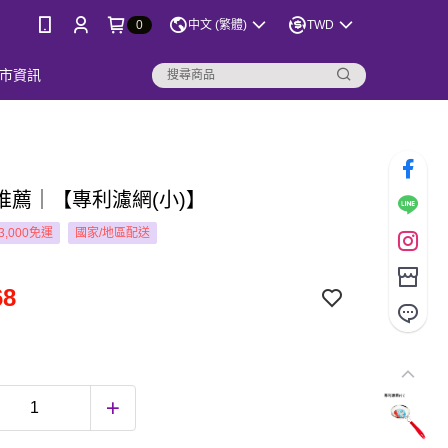
0
中文 (繁體)
TWD
市資訊
推薦｜【專利濾網(小)】
3,000免運
國家/地區配送
68