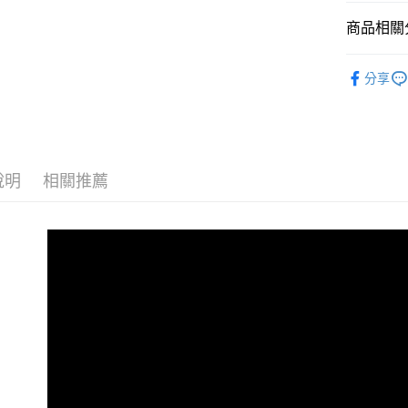
流程，驗
【關於「A
商品相關分
ATM付款
完成交易
AFTEE
3.實際核
便利好安
4.訂單成
廚房精品
１．簡單
消。如遇
分享
２．便利
運送方式
無法說明
３．安心
【繳款方
宅配滿300
1.分期款
【「AFT
醒簡訊。
每筆NT$1
１．於結帳
2.透過簡
付」結帳
帳／街口支
說明
相關推薦
離島配送
２．訂單
３．收到繳
每筆NT$1
【注意事
／ATM／
1.本服務
※ 請注意
海外宅配
用戶於交
絡購買商品
款買賣價
先享後付
2.基於同
※ 交易是
資料（包
是否繳費成
用，由本
付客戶支
3.完整用
【注意事
１．透過由
交易，需
求債權轉