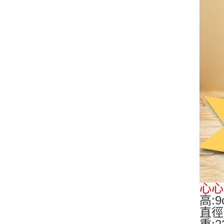
心心
高:9
直徑: