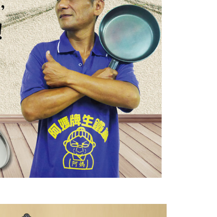
個人資料處理事宜，請瀏覽以下網址：
ee.tw/terms/#terms3
年的使用者請事先徵得法定代理人或監護人之同意方可使用
E先享後付」，若未經同意申辦者引起之損失，本公司不負相關責
AFTEE先享後付」時，將依據個別帳號之用戶狀況，依本公司
核予不同之上限額度；若仍有額度不足之情形，本公司將視審查
用戶進行身份認證。
一人註冊多個帳號或使用他人資訊註冊。若發現惡意使用之情
科技股份有限公司將有權停止該用戶之使用額度並採取法律行