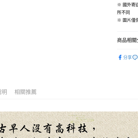
流程，驗
※ 國外
【關於「A
ATM付款
完成交易
AFTEE
所不同
3.實際核
便利好安
※ 圖片僅
4.訂單成
１．簡單
消。如遇
２．便利
運送方式
無法說明
３．安心
【繳款方
商品相關分
宅配滿300
1.分期款
【「AFT
醒簡訊。
每筆NT$1
１．於結帳
廚房精品
2.透過簡
付」結帳
分享
帳／街口支
離島配送
２．訂單
３．收到繳
每筆NT$1
【注意事
／ATM／
1.本服務
※ 請注意
海外宅配
用戶於交
絡購買商品
款買賣價
先享後付
說明
相關推薦
2.基於同
※ 交易是
資料（包
是否繳費成
用，由本
付客戶支
3.完整用
【注意事
１．透過由
交易，需
求債權轉