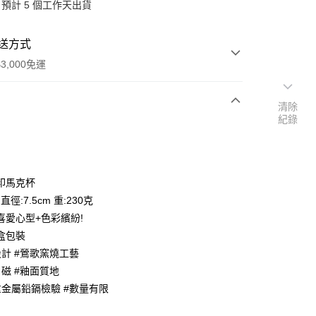
預計 5 個工作天出貨
送方式
3,000免運
清除
紀錄
次付款
印馬克杯
 直徑:7.5cm 重:230克
喜愛心型+色彩繽紛!
盒包裝
設計 #鶯歌窯燒工藝
分期
白磁 #釉面質地
你分期使用說明】
重金屬鉛鎘檢驗 #數量有限
享後付
由台灣大哥大提供，台灣大哥大用戶可立即使用無須另外申請。
式選擇「大哥付你分期」，訂單成立後會自動跳轉到大哥付的交易