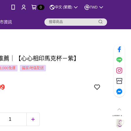
0
中文 (繁體)
TWD
市資訊
推薦｜【心心相印馬克杯－紫】
3,000免運
國家/地區配送
99