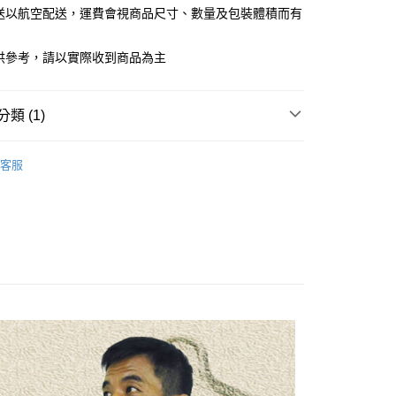
證手機門號後，選擇欲分期的期數、繳款截止日，確認付款後即
寄送以航空配送，運費會視商品尺寸、數量及包裝體積而有
FTEE先享後付」】
。
先享後付是「在收到商品之後才付款」的支付方式。 讓您購物簡單
准額度、可分期數及費用金額請依後續交易確認頁面所載為準。
心！
供參考，請以實際收到商品為主
立30分鐘內，如未前往確認交易或遇審核未通過，訂單將自動取
：不需註冊會員、不需綁卡、不需儲值。
「轉專審核」未通過狀況，表示未達大哥付你分期系統評分，恕
：只要手機號碼，簡訊認證，即可結帳。
評估內容。
：先確認商品／服務後，再付款。
式說明】
類 (1)
0免運(不含國外)
項不併入電信帳單，「大哥付你分期」於每月結算日後寄送繳費提
EE先享後付」結帳流程】
50，滿NT$3,000(含以上)免運費
方式選擇「AFTEE先享後付」後，將跳轉至「AFTEE先享後
廚房小物
訊連結打開帳單後，可選擇「超商條碼／台灣大直營門市／銀行轉
頁面，進行簡訊認證並確認金額後，即可完成結帳。
客服
付／iPASS MONEY」等通路繳費。
成立數日內，您將收到繳費通知簡訊。
費通知簡訊後14天內，點擊此簡訊中的連結，可透過四大超商
50，滿NT$3,000(含以上)免運費
項】
網路銀行／等多元方式進行付款，方視為交易完成。
係由「台灣大哥大股份有限公司」（以下簡稱本公司）所提供，讓
：結帳手續完成當下不需立刻繳費，但若您需要取消訂單，請聯
查看運費
易時，得透過本服務購買商品或服務，並由商店將買賣／分期付
的店家。未經商家同意取消之訂單仍視為有效，需透過AFTEE
金債權讓與本公司後，依約使用本公司帳單繳交帳款。
繳納相關費用。
意付款使用「大哥付你分期」之契約關係目的，商店將以您的個人
否成功請以「AFTEE先享後付 」之結帳頁面顯示為準，若有關於
含姓名、電話或地址）提供予台灣大哥大進項蒐集、處理及利
功／繳費後需取消欲退款等相關疑問，請聯繫「AFTEE先享後
公司與您本人進行分期帳單所需資料之確認、核對及更正。
援中心」
https://netprotections.freshdesk.com/support/home
戶服務條款，請詳閱以下連結：
https://oppay.tw/userRule
項】
恩沛科技股份有限公司提供之「AFTEE先享後付」服務完成之
依本服務之必要範圍內提供個人資料，並將交易相關給付款項請
讓予恩沛科技股份有限公司。