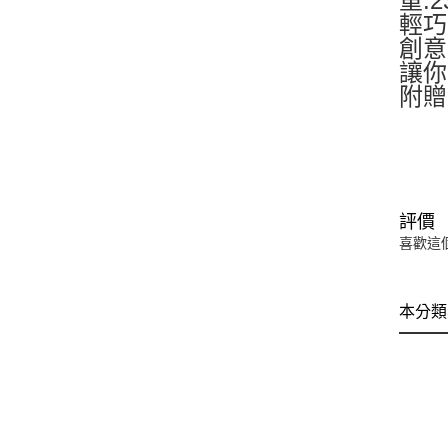
重:2
輕巧
創意
讓你
附贈
評價
喜歡這
本分類