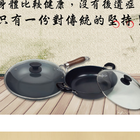
２．關於
https://aft
３．未成
「AFTE
任。
４．使用「
即時審查
結果請求
５．嚴禁
形，恩沛
動。