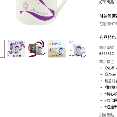
訂製商品：
付款與運
宅配滿NT$
付款方式
商品特色
信用卡一
商品編號
6898512
LINE Pay
商品特色
Apple Pay
心心相
高:9cm
街口支付
創意討
全盈+PAY
附贈紙
#精心
大哥付你
#強化
相關說明
【大哥付
#通過
AFTEE先
1.本服務
銷售重點
2.付款方
相關說明