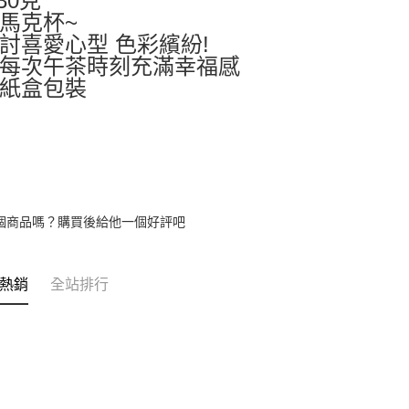
30克
馬克杯~
討喜愛心型 色彩繽紛!
每次午茶時刻充滿幸福感
紙盒包裝
個商品嗎？購買後給他一個好評吧
熱銷
全站排行