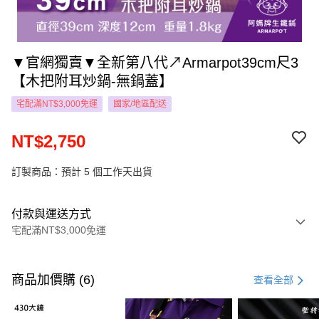
▼官網獨賣▼全新第八代↗Armarpot39cm尺3
【木把附耳炒鍋-無鍋蓋】
宅配滿NT$3,000免運
國家/地區配送
NT$2,750
訂製商品：預計 5 個工作天出貨
付款與運送方式
宅配滿NT$3,000免運
付款方式
信用卡一次付款
商品加價購 (6)
查看全部
LINE Pay