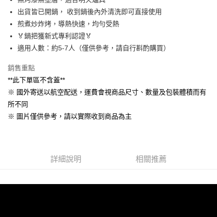
ATM／網路銀行／等多元方式進行付款，方視為交易完成。
海外宅配
查看運費
1.本服務係由「台灣大哥大股份有限公司」（以下簡稱本公司）所提供，讓
※ 請注意：結帳手續完成當下不需立刻繳費，但若您需要取消訂單，請聯絡
出貨皆已開鍋， 收到鍋後內外清洗即可直接使用
用戶於交易時，得透過本服務購買商品或服務，並由商店將買賣／分期付款
購買商品的店家。未經商家同意取消之訂單仍視為有效，需透過AFTEE先享
煎煮炒炸烤，導熱快速，均勻受熱
買賣價金債權讓與本公司後，依約使用本公司帳單繳交帳款。
後付繳納相關費用。
2.基於同意付款使用「大哥付你分期」之契約關係目的，商店將以您的個人
🏅鍋把獲新式專利認證🏅
※ 交易是否成功請以「AFTEE先享後付 」之結帳頁面顯示為準，若有關於
資料（包含姓名、電話或地址）提供予台灣大哥大進項蒐集、處理及利用，
是否繳費成功／繳費後需取消欲退款等相關疑問，請聯繫「AFTEE先享後付
適用人數：約5-7人（僅供參考，請自行斟酌購買）
由本公司與您本人進行分期帳單所需資料之確認、核對及更正。
客戶支援中心」
https://netprotections.freshdesk.com/support/home
3.完整用戶服務條款，請詳閱以下連結：
https://oppay.tw/userRule
銷售重點
【注意事項】
**此下單區不含蓋**
１．透過由恩沛科技股份有限公司提供之「AFTEE先享後付」服務完成之交
易，需依本服務之必要範圍內提供個人資料，並將交易相關給付款項請求債
※ 國外寄送以航空配送，運費會視商品尺寸、數量及包裝體積而有
權轉讓予恩沛科技股份有限公司。
所不同
２．關於個人資料處理事宜，請瀏覽以下網址：
https://aftee.tw/terms/#terms3
※ 圖片僅供參考，請以實際收到商品為主
３．未成年的使用者請事先徵得法定代理人或監護人之同意方可使用
「AFTEE先享後付」，若未經同意申辦者引起之損失，本公司不負相關責
任。
４．使用「AFTEE先享後付」時，將依據個別帳號之用戶狀況，依本公司即
詳細說明
相關推薦
時審查核予不同之上限額度；若仍有額度不足之情形，本公司將視審查結果
請求用戶進行身份認證。
５．嚴禁一人註冊多個帳號或使用他人資訊註冊。若發現惡意使用之情形，
恩沛科技股份有限公司將有權停止該用戶之使用額度並採取法律行動。