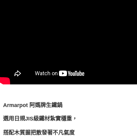
Armarpot
阿媽牌生鐵鍋
選用日規JIS級鐵材紮實穩重，
搭配木質握把散發著不凡氣度