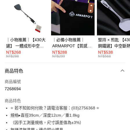
Apple Pay
街口支付
全盈+PAY
大哥付你分期
｜小物推薦｜【430大
｜必備小物推薦｜
堅持 × 煎匙 【4
相關說明
鏟】 一體成形中空斷
ARMARPOT【質感圍
鋼鐵鏟】中空斷
【大哥付你分期使用說明】
熱
裙】厚實帆布設計 防
體成形
NT$268
NT$288
NT$538
AFTEE先享後付
1.本服務由台灣大哥大提供，台灣大哥大用戶可立即使用無須另外申請。
NT$288
NT$299
NT$568
潑水 耐髒易清潔
2.付款方式選擇「大哥付你分期」，訂單成立後會自動跳轉到大哥付的交易
相關說明
流程，驗證手機門號後，選擇欲分期的期數、繳款截止日，確認付款後即完
【關於「AFTEE先享後付」】
商品特色
成交易。
ATM付款
AFTEE先享後付是「在收到商品之後才付款」的支付方式。 讓您購物簡單
3.實際核准額度、可分期數及費用金額請依後續交易確認頁面所載為準。
便利好安心！
商品編號
4.訂單成立30分鐘內，如未前往確認交易或遇審核未通過，訂單將自動取
１．簡單：不需註冊會員、不需綁卡、不需儲值。
運送方式
消。如遇「轉專審核」未通過狀況，表示未達大哥付你分期系統評分，恕無
7268694
２．便利：只要手機號碼，簡訊認證，即可結帳。
法說明評估內容。
３．安心：先確認商品／服務後，再付款。
宅配滿3000免運(不含國外)
【繳款方式說明】
商品特色
1.分期款項不併入電信帳單，「大哥付你分期」於每月結算日後寄送繳費提
每筆NT$150，滿NT$3,000(含以上)免運費
【「AFTEE先享後付」結帳流程】
⭐ 若不知如何付款？請電洽客服：(03)2756368 ⭐
醒簡訊。
１．於結帳方式選擇「AFTEE先享後付」後，將跳轉至「AFTEE先享後付」
2.透過簡訊連結打開帳單後，可選擇「超商條碼／台灣大直營門市／銀行轉
規格▸直徑39cm／深度12cm／重1.8kg
離島配送
結帳頁面，進行簡訊認證並確認金額後，即可完成結帳。
帳／街口支付／iPASS MONEY」等通路繳費。
２．訂單成立數日內，您將收到繳費通知簡訊。
（因手工測量規格，尺寸誤差值為±3%）
每筆NT$150，滿NT$3,000(含以上)免運費
３．收到繳費通知簡訊後14天內，點擊此簡訊中的連結，可透過四大超商／
【注意事項】
無烤漆無塗層，適合明火爐具