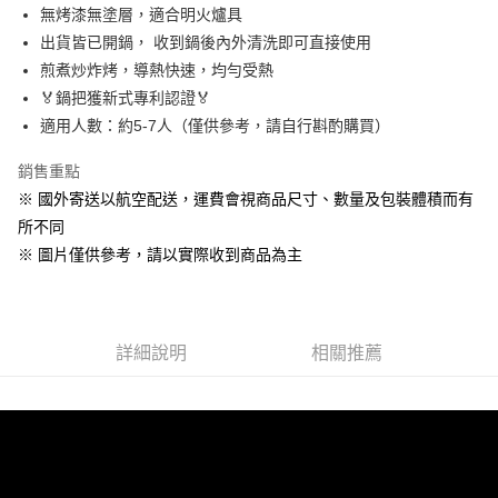
３．收到繳費通知簡訊後14天內，點擊此簡訊中的連結，可透過四大超商／
【注意事項】
無烤漆無塗層，適合明火爐具
ATM／網路銀行／等多元方式進行付款，方視為交易完成。
海外宅配
查看運費
1.本服務係由「台灣大哥大股份有限公司」（以下簡稱本公司）所提供，讓
※ 請注意：結帳手續完成當下不需立刻繳費，但若您需要取消訂單，請聯絡
出貨皆已開鍋， 收到鍋後內外清洗即可直接使用
用戶於交易時，得透過本服務購買商品或服務，並由商店將買賣／分期付款
購買商品的店家。未經商家同意取消之訂單仍視為有效，需透過AFTEE先享
煎煮炒炸烤，導熱快速，均勻受熱
買賣價金債權讓與本公司後，依約使用本公司帳單繳交帳款。
後付繳納相關費用。
2.基於同意付款使用「大哥付你分期」之契約關係目的，商店將以您的個人
🏅鍋把獲新式專利認證🏅
※ 交易是否成功請以「AFTEE先享後付 」之結帳頁面顯示為準，若有關於
資料（包含姓名、電話或地址）提供予台灣大哥大進項蒐集、處理及利用，
是否繳費成功／繳費後需取消欲退款等相關疑問，請聯繫「AFTEE先享後付
適用人數：約5-7人（僅供參考，請自行斟酌購買）
由本公司與您本人進行分期帳單所需資料之確認、核對及更正。
客戶支援中心」
https://netprotections.freshdesk.com/support/home
3.完整用戶服務條款，請詳閱以下連結：
https://oppay.tw/userRule
銷售重點
【注意事項】
※ 國外寄送以航空配送，運費會視商品尺寸、數量及包裝體積而有
１．透過由恩沛科技股份有限公司提供之「AFTEE先享後付」服務完成之交
易，需依本服務之必要範圍內提供個人資料，並將交易相關給付款項請求債
所不同
權轉讓予恩沛科技股份有限公司。
※ 圖片僅供參考，請以實際收到商品為主
２．關於個人資料處理事宜，請瀏覽以下網址：
https://aftee.tw/terms/#terms3
３．未成年的使用者請事先徵得法定代理人或監護人之同意方可使用
「AFTEE先享後付」，若未經同意申辦者引起之損失，本公司不負相關責
任。
詳細說明
相關推薦
４．使用「AFTEE先享後付」時，將依據個別帳號之用戶狀況，依本公司即
時審查核予不同之上限額度；若仍有額度不足之情形，本公司將視審查結果
請求用戶進行身份認證。
５．嚴禁一人註冊多個帳號或使用他人資訊註冊。若發現惡意使用之情形，
恩沛科技股份有限公司將有權停止該用戶之使用額度並採取法律行動。