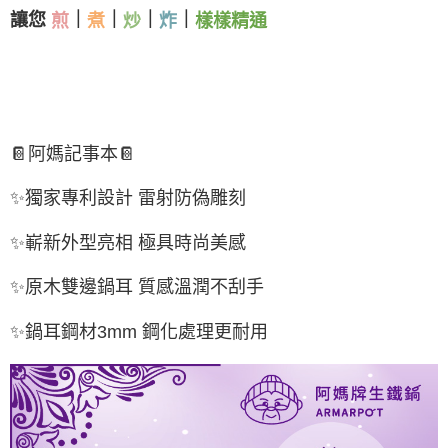
讓您
｜
｜
｜
｜
煎
煮
炒
炸
樣樣精通
📔阿媽記事本📔
✨獨家專利設計 雷射防偽雕刻
✨嶄新外型亮相 極具時尚美感
✨原木雙邊鍋耳 質感溫潤不刮手
✨鍋耳鋼材3mm 鋼化處理更耐用