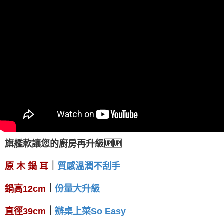
旗艦款讓您的廚房再升級🆙🆙
｜
原 木 鍋 耳
質感溫潤不刮手
｜
份量
大
升級
鍋高12cm
｜
直徑39cm
辦桌上菜So Easy