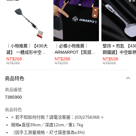
Apple Pay
街口支付
全盈+PAY
大哥付你分期
｜小物推薦｜【430大
｜必備小物推薦｜
堅持 × 煎匙 【4
相關說明
鏟】 一體成形中空斷
ARMARPOT【質感圍
鋼鐵鏟】中空斷
【大哥付你分期使用說明】
熱
裙】厚實帆布設計 防
體成形
NT$268
NT$288
NT$538
AFTEE先享後付
1.本服務由台灣大哥大提供，台灣大哥大用戶可立即使用無須另外申請。
NT$288
NT$299
NT$568
潑水 耐髒易清潔
2.付款方式選擇「大哥付你分期」，訂單成立後會自動跳轉到大哥付的交易
相關說明
流程，驗證手機門號後，選擇欲分期的期數、繳款截止日，確認付款後即完
【關於「AFTEE先享後付」】
商品特色
成交易。
ATM付款
AFTEE先享後付是「在收到商品之後才付款」的支付方式。 讓您購物簡單
3.實際核准額度、可分期數及費用金額請依後續交易確認頁面所載為準。
便利好安心！
商品編號
4.訂單成立30分鐘內，如未前往確認交易或遇審核未通過，訂單將自動取
１．簡單：不需註冊會員、不需綁卡、不需儲值。
運送方式
消。如遇「轉專審核」未通過狀況，表示未達大哥付你分期系統評分，恕無
7385900
２．便利：只要手機號碼，簡訊認證，即可結帳。
法說明評估內容。
３．安心：先確認商品／服務後，再付款。
宅配滿3000免運(不含國外)
【繳款方式說明】
商品特色
1.分期款項不併入電信帳單，「大哥付你分期」於每月結算日後寄送繳費提
每筆NT$150，滿NT$3,000(含以上)免運費
【「AFTEE先享後付」結帳流程】
⭐ 若不知如何付款？請電洽客服：(03)2756368 ⭐
醒簡訊。
１．於結帳方式選擇「AFTEE先享後付」後，將跳轉至「AFTEE先享後付」
2.透過簡訊連結打開帳單後，可選擇「超商條碼／台灣大直營門市／銀行轉
規格▸直徑39cm／深度12cm／重1.7kg
離島配送
結帳頁面，進行簡訊認證並確認金額後，即可完成結帳。
帳／街口支付／iPASS MONEY」等通路繳費。
２．訂單成立數日內，您將收到繳費通知簡訊。
（因手工測量規格，尺寸誤差值為±3%）
每筆NT$150，滿NT$3,000(含以上)免運費