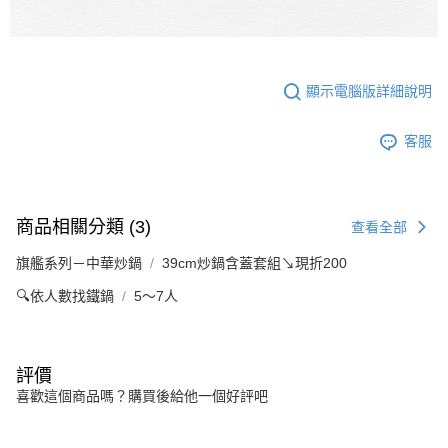
顯示電腦版詳細說明
客服
商品相關分類 (3)
查看全部
旗艦系列－中華炒鍋
39cm炒鍋含蓋套組↘現折200
🔍依人數找鐵鍋
5～7人
評價
喜歡這個商品嗎？購買後給他一個好評吧