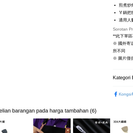
Deskripsi
煎煮炒
[Terma Pe
🏅鍋把
AFTEE
適用人
Perkhidmat
Deskripsi
pengguna 
Pertama, 
Sorotan P
Pemindah
Kemudian
**此下單區
Jika anda 
1. Dengan
akan menga
※ 國外
pengesaha
Later sele
2. Anda b
所不同
Pilihan 
mudah alih
3. Tiada b
※ 圖片僅
akhir pemb
dihantar k
宅配滿300
pembayara
4. Setela
NT$150/pe
manakala a
Had kredit
AFTEE.
NT$3,000 
Kategori 
yang diken
5. Tiada b
pada hala
pembayara
離島配送
單鍋「不
dalam tal
Kongsi
NT$150/pe
Jika trans
aplikasi A
dibuat, at
NT$3,000 
akan dibat
Sila ambil
lian barangan pada harga tambahan (6)
peringkat 
bagaimanap
海外宅配
tidak dipe
dan mendaf
pembayara
[Arahan P