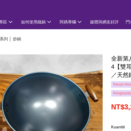
專區
如何使用鐵鍋
阿媽專欄
媒體與網友好評
門
系列 │ 炒鍋
全新第八
4【雙
／天然
Penuh Pen
Penghanta
NT$3,
Kuantiti