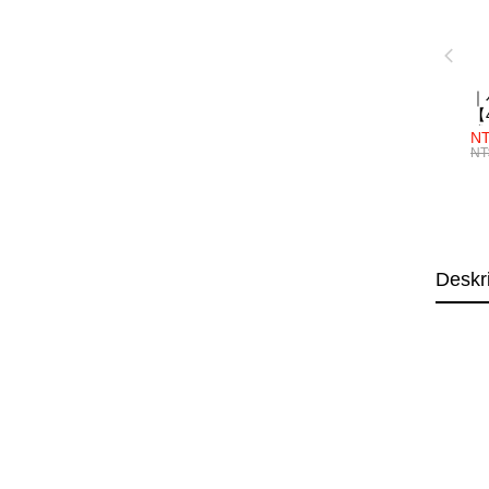
｜
【4
成
NT
NT
Deskr