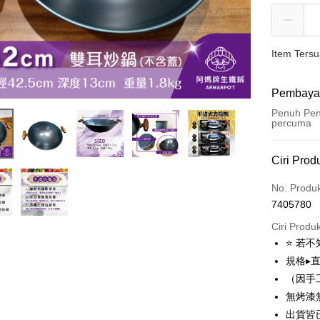
Item Ters
Pembaya
Penuh Pen
percuma
Kaedah 
Ciri Prod
Kad Kredi
No. Produ
7405780
LINE Pay
Ciri Produ
Apple Pay
⭐ 若不
規格▸直
JKOPAY
（因手
Plus PAY
無烤漆
出貨皆
OP Pay La