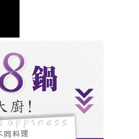
ran ansuran tidak digabungkan dalam bil telekomunikasi,
an Ansuran Gogo" akan menghantar SMS peringatan
 selepas tarikh penyelesaian bulanan.
 pautan SMS untuk membuka bil, anda boleh memilih untuk
elalui "Kod bar kedai serbaneka / Kedai rasmi Taiwan
Pemindahan bank / Pembayaran J街口 / iPASS MONEY" dan
n.
nting】
matan ini disediakan oleh "Taiwan Mobile Co., Ltd." untuk
an pengguna membeli produk atau perkhidmatan melalui
an ini semasa transaksi, dan kedai akan menyerahkan hak
arga jual/beli ansuran kepada syarikat ini untuk membayar bil
n bil syarikat ini.
arkan tujuan kontrak persetujuan pembayaran menggunakan
an Ansuran Gogo", kedai akan memberikan maklumat
nda (termasuk nama, telefon atau alamat) kepada Taiwan
tuk pengumpulan, pemprosesan dan penggunaan, untuk
, semakan dan pembetulan data yang diperlukan untuk bil
eh Taiwan Mobile.
ca syarat perkhidmatan pengguna secara lengkap melalui
kut: https://oppay.tw/userRule