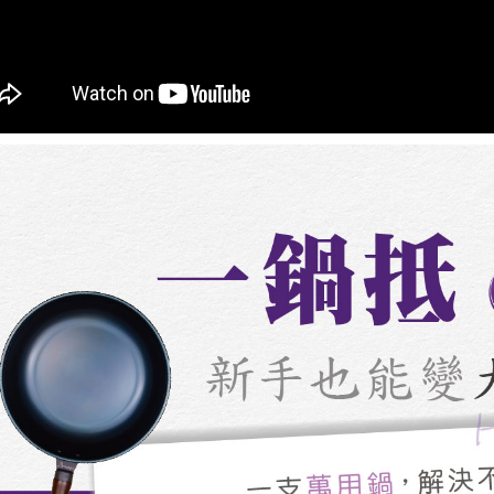
1. Pembaya
"Pembayar
pembayaran
2. Melalui
membayar m
Mobile / 
saluran lai
【Nota Pe
1. Perkhid
membolehk
perkhidmat
tuntutan h
menggunaka
2. Berdas
"Pembayar
peribadi a
Mobile un
pengesahan
ansuran ol
3. Sila ba
pautan beri