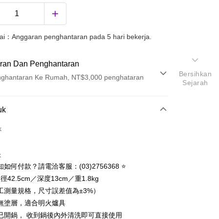
uai：Anggaran penghantaran pada 5 hari bekerja.
ran Dan Penghantaran
Bersihkan
ghantaran Ke Rumah, NT$3,000 penghataran
Sejarah
Pembayaran
uk
t (Bayaran Penuh)
k
k
知如何付款？請電洽客服：(03)2756368 ⭐
徑42.5cm／深度13cm／重1.8kg
工測量規格，尺寸誤差值為±3%）
無塗層，適合明火爐具
已開鍋， 收到鍋後內外清洗即可直接使用
ter