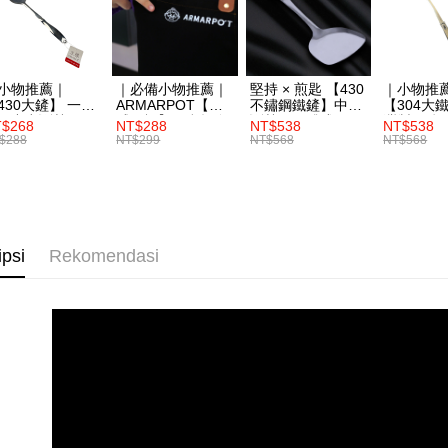
Tempoh pe
Pembayaran
ditambah d
berasingan
Anda bole
pembayaran
menerima 
boleh men
小物推薦｜
｜必備小物推薦｜
堅持 × 煎匙 【430
｜小物推
Selepas me
produk pr
30大鏟】 一體
ARMARPOT【質
不鏽鋼鐵鏟】中空
【304大
menyelesai
lebih lama
形中空斷熱
感圍裙】厚實帆布
斷熱・一體成形
灣製不鏽
$268
NT$288
NT$538
NT$538
kod bar ke
pembayara
設計 防潑水 耐髒
食品SGS
$288
NT$299
NT$568
NT$568
JKOPay, a
pesanan.
易清潔
[Nota Pent
Kedua, Se
1. Jumlah 
Perkhidmata
NT$10,000.
yang memb
berdasarka
ipsi
Rekomendasi
melalui pe
2. Amaun p
pembelian
3. Pada ma
kepada Sy
mengikut p
Ketiga, Sy
Perkhidma
Untuk meme
NP Taiwan
penggunaa
akan meng
peribadi a
pembeli, n
Syarikat 
untuk peng
yang diper
Pengumpul
pengesaha
(https://aft