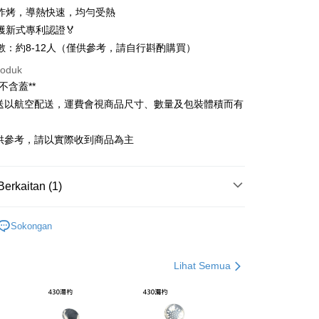
炸烤，導熱快速，均勻受熱
nggunaan untuk OP Pay Later]
獲新式專利認證🏅
數：約8-12人（僅供參考，請自行斟酌購買）
an ini disediakan oleh Taiwan Mobile dan tersedia untuk
Taiwan Mobile tanpa memerlukan permohonan tambahan.
Mengenai Perkhidmatan AFTEE Beli Sekarang Bayar
roduk
an ATM
不含蓋**
memilih OP Pay Later sebagai kaedah pembayaran, sistem
 memilih AFTEE sebagai kaedah pembayaran, mesej
rahkan anda secara automatik ke proses transaksi OP Pay
寄送以航空配送，運費會視商品尺寸、數量及包裝體積而有
n AFTEE akan muncul.
pas pesanan dibuat. Anda perlu mengesahkan nombor telefon
oleh meneruskan pembayaran selepas pengesahan SMS.
Penghantaran
 anda, memilih bilangan ansuran, dan menetapkan tarikh
ayaran diperlukan apabila pesanan disahkan. Produk akan
供參考，請以實際收到商品為主
ayaran. Transaksi akan dianggap selesai setelah
e alamat yang ditetapkan.
0免運(不含國外)
n disahkan.
h pesanan disahkan, anda akan menerima SMS pembayaran
sanan | Penghantaran percuma untuk pesanan
hli aplikasi akan menerima pemberitahuan tolak aplikasi
 yang diluluskan, tempoh ansuran yang tersedia, dan yuran
atau lebih
Berkaitan (1)
akan adalah tertakluk kepada maklumat yang dinyatakan
ayaran diperlukan apabila anda menerima produk. Sila buat
man pengesahan transaksi seterusnya.
n di empat kedai serbaneka utama, ATM atau perbankan
含蓋」－官網獨家限定
│ 單鍋系列 │ 炒鍋
ian dengan SMS pembayaran atau pemberitahuan tolak
Sokongan
sanan | Penghantaran percuma untuk pesanan
aksi tidak disahkan dalam masa 30 minit selepas pesanan
FTEE.
au jika permohonan gagal dalam proses semakan, pesanan
atau lebih
alkan secara automatik. Jika permohonan gagal pada
 perhatian bahawa tempoh pembayaran adalah 14 hari. Walau
Lihat Semua
"semakan manual", ini bermakna kriteria pemarkahan sistem
un, bagi mereka yang telah memuat turun Aplikasi AFTEE
Kadar Penghantaran
nuhi; butiran penilaian khusus tidak akan didedahkan.
tar sebagai ahli AFTEE boleh menikmati tempoh
n sehingga 45 hari.
embayaran]