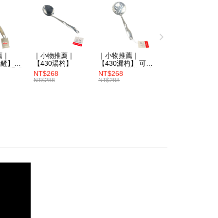
atau lebih
 ansuran melalui OP Pay Later akan dibilkan secara
 dan tidak termasuk dalam bil telekom anda. SMS peringatan
 akan dihantar selepas kitaran bil bulanan.
ngakses bil melalui pautan dalam SMS, anda boleh
kan pembayaran anda melalui salah satu saluran berikut:
薦｜
｜小物推薦｜
｜小物推薦｜
dai serbaneka, kedai runcit Taiwan Mobile, pemindahan bank,
鐵鏟】台
【430湯杓】
【430漏杓】 可當
鋼／通過
水餃杓、撈杓、油
tau iPASS MONEY.
NT$268
NT$268
認證
炸杓、麵杓
NT$288
NT$288
ing]
n ini disediakan oleh Taiwan Mobile Co., Ltd. (“Syarikat”),
olehkan pelanggan membeli barangan atau perkhidmatan
rkhidmatan ini pada masa transaksi. Hasil daripada
 atau pembayaran ansuran akan dipindahkan oleh peniaga
arikat, dan pelanggan hendaklah membuat pembayaran
erjanjian menggunakan sistem bil Syarikat.
nuhi hubungan kontrak yang terjalin melalui persetujuan
n OP Pay Later, peniaga akan memberikan maklumat
nda (termasuk nama, nombor telefon, atau alamat) kepada
bagi tujuan pengumpulan, pemprosesan dan penggunaan data
lukan untuk pengebilan ansuran, termasuk pengesahan,
n semula dan pembetulan.