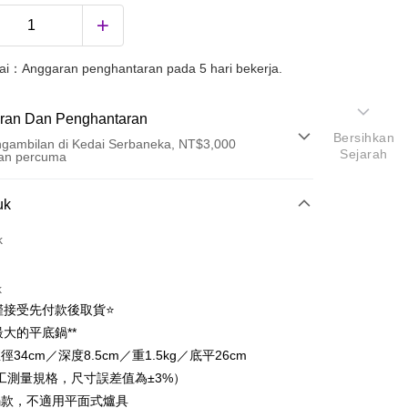
uai：Anggaran penghantaran pada 5 hari bekerja.
ran Dan Penghantaran
Bersihkan
gambilan di Kedai Serbaneka, NT$3,000
Sejarah
an percuma
Pembayaran
uk
t (Bayaran Penuh)
k
k
僅接受先付款後取貨⭐
最大的平底鍋**
徑34cm／深度8.5cm／重1.5kg／底平26cm
工測量規格，尺寸誤差值為±3%）
m鍋款，不適用平面式爐具
ter