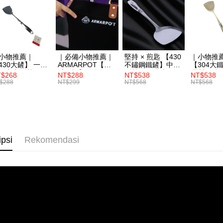
NT$3,000 
Pembayaran
berasingan
pembayaran
Selepas me
menyelesai
小物推薦｜
｜必備小物推薦｜
堅持 × 煎匙 【430
｜小物推
kod bar ke
30大鏟】 一體
ARMARPOT【質
不鏽鋼鐵鏟】中空
【304大
形中空斷熱
感圍裙】厚實帆布
斷熱・一體成形
灣製不鏽
JKOPay, a
$268
NT$288
NT$538
NT$538
設計 防潑水 耐髒
食品SGS
$288
NT$299
NT$568
NT$568
易清潔
[Nota Pent
Perkhidmata
yang memb
melalui pe
pembelian
ipsi
Rekomendasi
kepada Sy
mengikut p
Untuk meme
penggunaa
peribadi a
Syarikat 
yang diper
pengesaha