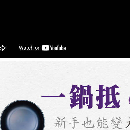
Untuk term
https://op
style">http
【Panduan
1. Perkhid
mudah ali
(Hanya unt
dan kad pr
2. Piliha
pesanan di
transaksi 
ansuran ya
mengesahk
3. Jumlah 
adalah ber
4. Dalam m
untuk meng
akan dibat
semakan kh
penilaian 
penilaian 
【Peneran