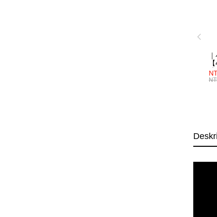
｜
【4
成
NT
NT
Deskr