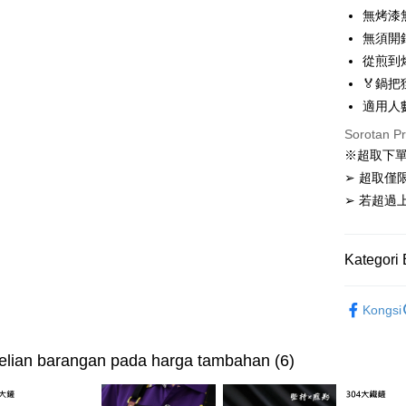
Deskripsi
無烤漆
[Terma Pe
無須開
Pemindah
從煎到
Perkhidmat
pengguna 
🏅鍋把
Pilihan 
適用人
Jika anda 
akan menga
Sorotan P
付款後全家
Later sele
※超取下
NT$99/pes
mudah alih
➢ 超取僅
akhir pemb
NT$3,000 
pembayara
➢ 若超
付款後7-1
Had kredit
NT$99/pes
yang diken
Kategori 
pada hala
NT$3,000 
超商取件
Jika trans
宅配滿300
Kongsi
dibuat, at
NT$150/pe
akan dibat
NT$3,000 
peringkat 
lian barangan pada harga tambahan (6)
tidak dipe
離島配送
[Arahan P
NT$150/pe