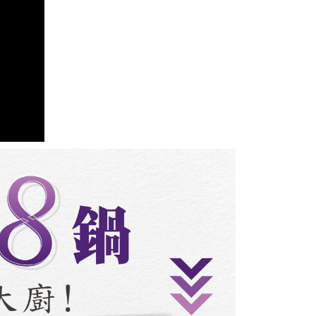
a perkhidmatan penuh, sila rujuk pautan berikut:
pay.tw/userRule
" target="_blank" class="link revert-
s://oppay.tw/userRule
 Penggunaan Pembayaran Ansuran Gogo】
matan ini disediakan oleh Taiwan Mobile, pengguna telefon
h boleh segera menggunakan tanpa perlu memohon lagi.
uk nombor langganan peribadi, tidak terbuka untuk syarikat
abayar)
n kaedah pembayaran "Pembayaran Ansuran Gogo", selepas
tubuhkan, akan secara automatik dialihkan ke proses
Gogo, selepas pengesahan nombor telefon, pilih bilangan
ng diingini, tarikh akhir pembayaran, dan setelah
an pembayaran, transaksi akan selesai.
kelulusan sebenar, bilangan ansuran dan jumlah bayaran
dasarkan halaman pengesahan transaksi seterusnya.
asa 30 minit selepas pesanan ditubuhkan, jika tidak pergi
esahkan transaksi atau jika tidak lulus semakan, pesanan
alkan secara automatik. Jika terdapat situasi "pindah untuk
usus" yang tidak lulus, ini menunjukkan bahawa sistem
tidak mencukupi, tiada penjelasan mengenai kandungan
boleh diberikan.
gan Kaedah Pembayaran】