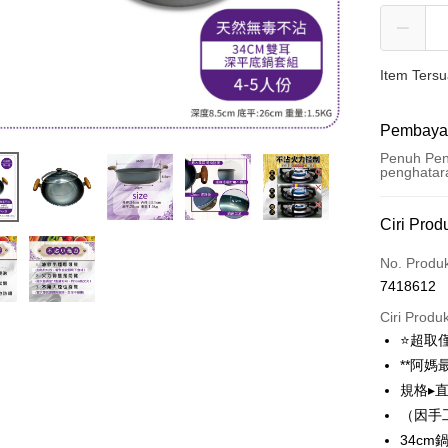
Item Ters
Pembaya
Penuh Pen
penghatar
Kaedah 
Ciri Prod
Kad Kredi
No. Produ
7418612
LINE Pay
Ciri Produ
Apple Pay
⭐超取
**阿媽
JKOPAY
規格▸直
Plus PAY
（因手
34c
OP Pay La