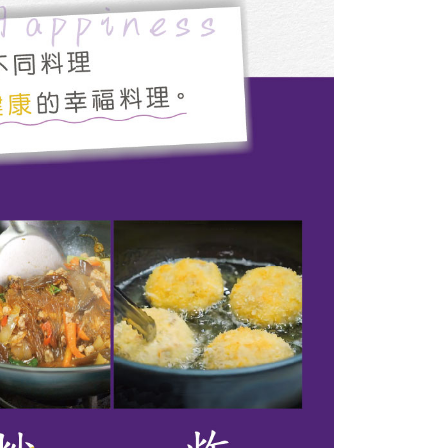
ran ansuran tidak digabungkan dalam bil telekomunikasi,
an Ansuran Gogo" akan menghantar SMS peringatan
 selepas tarikh penyelesaian bulanan.
 pautan SMS untuk membuka bil, anda boleh memilih untuk
elalui "Kod bar kedai serbaneka / Kedai rasmi Taiwan
Pemindahan bank / Pembayaran J街口 / iPASS MONEY" dan
n.
nting】
matan ini disediakan oleh "Taiwan Mobile Co., Ltd." untuk
an pengguna membeli produk atau perkhidmatan melalui
an ini semasa transaksi, dan kedai akan menyerahkan hak
arga jual/beli ansuran kepada syarikat ini untuk membayar bil
n bil syarikat ini.
arkan tujuan kontrak persetujuan pembayaran menggunakan
an Ansuran Gogo", kedai akan memberikan maklumat
nda (termasuk nama, telefon atau alamat) kepada Taiwan
tuk pengumpulan, pemprosesan dan penggunaan, untuk
, semakan dan pembetulan data yang diperlukan untuk bil
eh Taiwan Mobile.
ca syarat perkhidmatan pengguna secara lengkap melalui
kut: https://oppay.tw/userRule