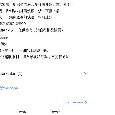
無塗層，廚房必備適合多種爐具超。方。便！！
nggunaan untuk OP Pay Later]
鍋，收到鍋內外清洗煎，炒，直接上桌
an ATM
烤，一鍋到底導熱快速，均勻受熱
an ini disediakan oleh Taiwan Mobile dan tersedia untuk
Taiwan Mobile tanpa memerlukan permohonan tambahan.
獲新式專利認證🏅
Penghantaran
數約4-5人（僅供參考，請自行斟酌購買）
memilih OP Pay Later sebagai kaedah pembayaran, sistem
rahkan anda secara automatik ke proses transaksi OP Pay
roduk
取貨，滿3000免運
pas pesanan dibuat. Anda perlu mengesahkan nombor telefon
單須知
anan | Penghantaran percuma untuk pesanan
 anda, memilih bilangan ansuran, dan menetapkan tarikh
限下單一組，一組以上請選宅配
ayaran. Transaksi akan dianggap selesai setelah
atau lebih
n disahkan.
過上述超取限制，將自動取消訂單，不另行通知
1取貨，滿3000免運
 yang diluluskan, tempoh ansuran yang tersedia, dan yuran
anan | Penghantaran percuma untuk pesanan
akan adalah tertakluk kepada maklumat yang dinyatakan
Berkaitan (1)
man pengesahan transaksi seterusnya.
atau lebih
專區
aksi tidak disahkan dalam masa 30 minit selepas pesanan
0免運(不含國外)
Sokongan
au jika permohonan gagal dalam proses semakan, pesanan
sanan | Penghantaran percuma untuk pesanan
alkan secara automatik. Jika permohonan gagal pada
atau lebih
"semakan manual", ini bermakna kriteria pemarkahan sistem
nuhi; butiran penilaian khusus tidak akan didedahkan.
Lihat Semua
embayaran]
sanan | Penghantaran percuma untuk pesanan