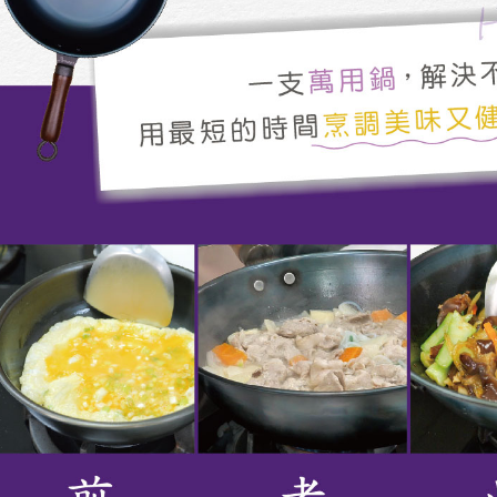
1. Pembaya
"Pembayar
pembayaran
2. Melalui
membayar m
Mobile / 
saluran lai
【Nota Pe
1. Perkhid
membolehk
perkhidmat
tuntutan h
menggunaka
2. Berdas
"Pembayar
peribadi a
Mobile un
pengesahan
ansuran ol
3. Sila ba
pautan beri