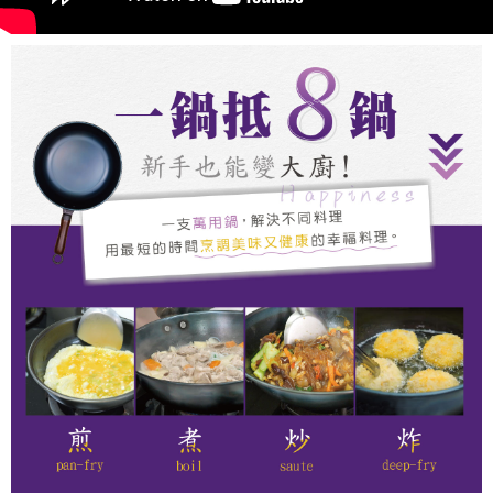
melalui perkhidmatan ini pada masa transaksi. Hasil daripada pembelian
atau pembayaran ansuran akan dipindahkan oleh peniaga kepada
Syarikat, dan pelanggan hendaklah membuat pembayaran mengikut
perjanjian menggunakan sistem bil Syarikat.
Untuk memenuhi hubungan kontrak yang terjalin melalui persetujuan
penggunaan OP Pay Later, peniaga akan memberikan maklumat peribadi
anda (termasuk nama, nombor telefon, atau alamat) kepada Syarikat bagi
tujuan pengumpulan, pemprosesan dan penggunaan data yang
diperlukan untuk pengebilan ansuran, termasuk pengesahan,
pengesahan semula dan pembetulan.
Untuk terma perkhidmatan penuh, sila rujuk pautan berikut:
https://oppay.tw/userRule
" target="_blank" class="link revert-
style">https://oppay.tw/userRule
【Panduan Penggunaan Pembayaran Ansuran Gogo】
1. Perkhidmatan ini disediakan oleh Taiwan Mobile, pengguna telefon
mudah alih boleh segera menggunakan tanpa perlu memohon lagi.
(Hanya untuk nombor langganan peribadi, tidak terbuka untuk syarikat
dan kad prabayar)
2. Pilihan kaedah pembayaran "Pembayaran Ansuran Gogo", selepas
pesanan ditubuhkan, akan secara automatik dialihkan ke proses
transaksi Gogo, selepas pengesahan nombor telefon, pilih bilangan
ansuran yang diingini, tarikh akhir pembayaran, dan setelah