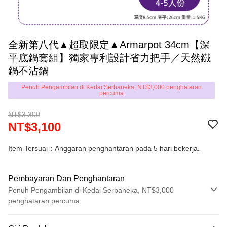
全新第八代▲超取限定▲Armarpot 34cm【深
平底鍋套組】獨家專利設計省力把手／天然鐵
鍋不沾鍋
Penuh Pengambilan di Kedai Serbaneka, NT$3,000 penghataran
percuma
NT$3,300
NT$3,100
Item Tersuai：Anggaran penghantaran pada 5 hari bekerja.
Pembayaran Dan Penghantaran
Penuh Pengambilan di Kedai Serbaneka, NT$3,000
penghataran percuma
Kaedah Pembayaran