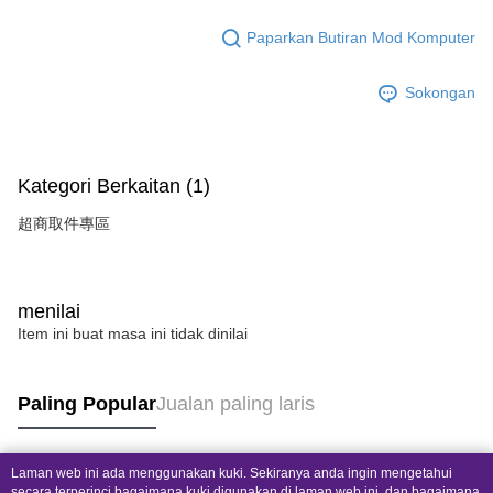
Paparkan Butiran Mod Komputer
Sokongan
Kategori Berkaitan (1)
超商取件專區
menilai
Item ini buat masa ini tidak dinilai
Paling Popular
Jualan paling laris
Laman web ini ada menggunakan kuki. Sekiranya anda ingin mengetahui
Tag Popular
secara terperinci bagaimana kuki digunakan di laman web ini, dan bagaimana