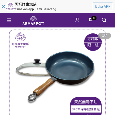
阿媽牌生鐵鍋
Buka APP
Gunakan App Kami Sekarang
0
1
/
7