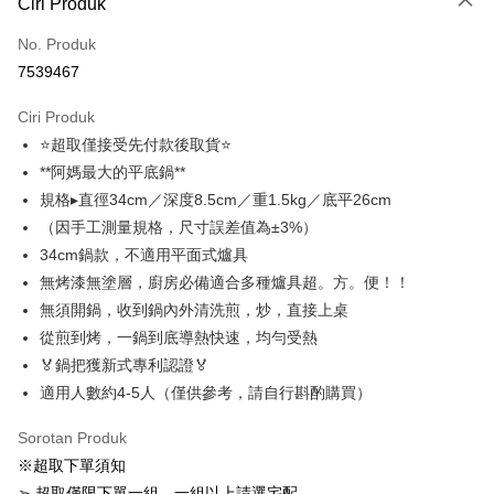
Ciri Produk
Kad Kredit (Bayaran Penuh)
No. Produk
LINE Pay
7539467
Apple Pay
Ciri Produk
JKOPAY
⭐超取僅接受先付款後取貨⭐
**阿媽最大的平底鍋**
Plus PAY
規格▸直徑34cm／深度8.5cm／重1.5kg／底平26cm
OP Pay Later
（因手工測量規格，尺寸誤差值為±3%）
Deskripsi
34cm鍋款，不適用平面式爐具
[Terma Penggunaan untuk OP Pay Later]
無烤漆無塗層，廚房必備適合多種爐具超。方。便！！
Pemindahan ATM
Perkhidmatan ini disediakan oleh Taiwan Mobile dan tersedia untuk
無須開鍋，收到鍋內外清洗煎，炒，直接上桌
pengguna Taiwan Mobile tanpa memerlukan permohonan tambahan.
Pilihan Penghantaran
從煎到烤，一鍋到底導熱快速，均勻受熱
🏅鍋把獲新式專利認證🏅
Jika anda memilih OP Pay Later sebagai kaedah pembayaran, sistem
付款後全家取貨，滿3000免運
akan mengarahkan anda secara automatik ke proses transaksi OP Pay
適用人數約4-5人（僅供參考，請自行斟酌購買）
NT$99/pesanan | Penghantaran percuma untuk pesanan
Later selepas pesanan dibuat. Anda perlu mengesahkan nombor telefon
NT$3,000 atau lebih
mudah alih anda, memilih bilangan ansuran, dan menetapkan tarikh
Sorotan Produk
akhir pembayaran. Transaksi akan dianggap selesai setelah pembayaran
※超取下單須知
disahkan.
付款後7-11取貨，滿3000免運
➢ 超取僅限下單一組，一組以上請選宅配