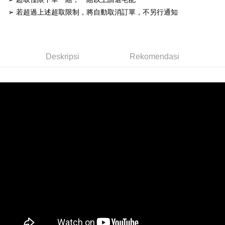
NT$99/pesanan | Penghantaran percuma untuk pesanan
Had kredit yang diluluskan, tempoh ansuran yang tersedia, dan yuran
➢ 若超過上述超取限制，將自動取消訂單，不另行通知
NT$3,000 atau lebih
yang dikenakan adalah tertakluk kepada maklumat yang dinyatakan
pada halaman pengesahan transaksi seterusnya.
宅配滿3000免運(不含國外)
Jika transaksi tidak disahkan dalam masa 30 minit selepas pesanan
NT$150/pesanan | Penghantaran percuma untuk pesanan
dibuat, atau jika permohonan gagal dalam proses semakan, pesanan
Deskripsi
Rekomendasi
NT$3,000 atau lebih
akan dibatalkan secara automatik. Jika permohonan gagal pada
peringkat "semakan manual", ini bermakna kriteria pemarkahan sistem
離島配送
tidak dipenuhi; butiran penilaian khusus tidak akan didedahkan.
NT$150/pesanan | Penghantaran percuma untuk pesanan
[Arahan Pembayaran]
NT$3,000 atau lebih
Pembayaran ansuran melalui OP Pay Later akan dibilkan secara
berasingan dan tidak termasuk dalam bil telekom anda. SMS peringatan
pembayaran akan dihantar selepas kitaran bil bulanan.
Selepas mengakses bil melalui pautan dalam SMS, anda boleh
menyelesaikan pembayaran anda melalui salah satu saluran berikut: kod
bar kedai serbaneka, kedai runcit Taiwan Mobile, pemindahan bank,
JKOPay, atau iPASS MONEY.
[Nota Penting]
Perkhidmatan ini disediakan oleh Taiwan Mobile Co., Ltd. (“Syarikat”),
yang membolehkan pelanggan membeli barangan atau perkhidmatan