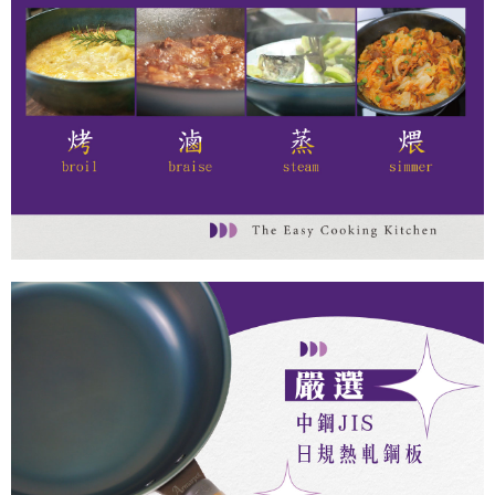
mengesahkan pembayaran, transaksi akan selesai.
3. Jumlah kelulusan sebenar, bilangan ansuran dan jumlah bayaran
adalah berdasarkan halaman pengesahan transaksi seterusnya.
4. Dalam masa 30 minit selepas pesanan ditubuhkan, jika tidak pergi
untuk mengesahkan transaksi atau jika tidak lulus semakan, pesanan
akan dibatalkan secara automatik. Jika terdapat situasi "pindah untuk
semakan khusus" yang tidak lulus, ini menunjukkan bahawa sistem
penilaian tidak mencukupi, tiada penjelasan mengenai kandungan
penilaian boleh diberikan.
【Penerangan Kaedah Pembayaran】
1. Pembayaran ansuran tidak digabungkan dalam bil telekomunikasi,
"Pembayaran Ansuran Gogo" akan menghantar SMS peringatan
pembayaran selepas tarikh penyelesaian bulanan.
2. Melalui pautan SMS untuk membuka bil, anda boleh memilih untuk
membayar melalui "Kod bar kedai serbaneka / Kedai rasmi Taiwan
Mobile / Pemindahan bank / Pembayaran J街口 / iPASS MONEY" dan
saluran lain.
【Nota Penting】
1. Perkhidmatan ini disediakan oleh "Taiwan Mobile Co., Ltd." untuk
membolehkan pengguna membeli produk atau perkhidmatan melalui
perkhidmatan ini semasa transaksi, dan kedai akan menyerahkan hak
tuntutan harga jual/beli ansuran kepada syarikat ini untuk membayar bil
menggunakan bil syarikat ini.