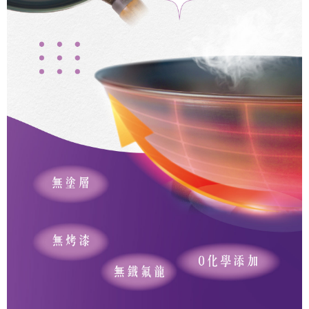
2. Berdasarkan tujuan kontrak persetujuan pembayaran menggunakan
"Pembayaran Ansuran Gogo", kedai akan memberikan maklumat peribadi
anda (termasuk nama, telefon atau alamat) kepada Taiwan Mobile untuk
pengumpulan, pemprosesan dan penggunaan, untuk pengesahan,
semakan dan pembetulan data yang diperlukan untuk bil ansuran oleh
Taiwan Mobile.
3. Sila baca syarat perkhidmatan pengguna secara lengkap melalui
pautan berikut: https://oppay.tw/userRule