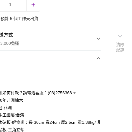
預計 5 個工作天出貨
送方式
3,000免運
清除
紀錄
次付款
知如何付款？請電洽客服：(03)2756368 ⭐
00年非洲柚木
地:非洲
手工細磨:台灣
砧板-輕食尚：長 36cm 寬24cm 厚2.5cm 重1.38kg/ 非
分期
砧板-三角立架