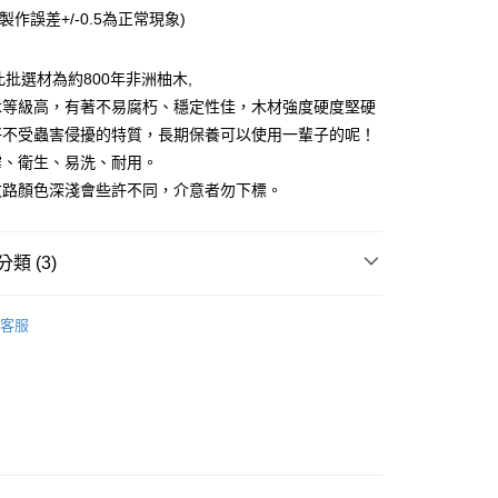
你分期使用說明】
製作誤差+/-0.5為正常現象)
享後付
由台灣大哥大提供，台灣大哥大用戶可立即使用無須另外申請。
式選擇「大哥付你分期」，訂單成立後會自動跳轉到大哥付的交易
證手機門號後，選擇欲分期的期數、繳款截止日，確認付款後即
ot此批選材為約800年非洲柚木,
FTEE先享後付」】
。
先享後付是「在收到商品之後才付款」的支付方式。 讓您購物簡單
木等級高，有著不易腐朽、穩定性佳，木材強度硬度堅硬
准額度、可分期數及費用金額請依後續交易確認頁面所載為準。
心！
好不受蟲害侵擾的特質，長期保養可以使用一輩子的呢！
立30分鐘內，如未前往確認交易或遇審核未通過，訂單將自動取
：不需註冊會員、不需綁卡、不需儲值。
「轉專審核」未通過狀況，表示未達大哥付你分期系統評分，恕
霉、衛生、易洗、耐用。
：只要手機號碼，簡訊認證，即可結帳。
評估內容。
：先確認商品／服務後，再付款。
紋路顏色深淺會些許不同，介意者勿下標。
式說明】
0免運(不含國外)
項不併入電信帳單，「大哥付你分期」於每月結算日後寄送繳費提
EE先享後付」結帳流程】
50，滿NT$3,000(含以上)免運費
方式選擇「AFTEE先享後付」後，將跳轉至「AFTEE先享後
訊連結打開帳單後，可選擇「超商條碼／台灣大直營門市／銀行轉
類 (3)
頁面，進行簡訊認證並確認金額後，即可完成結帳。
付／iPASS MONEY」等通路繳費。
成立數日內，您將收到繳費通知簡訊。
費通知簡訊後14天內，點擊此簡訊中的連結，可透過四大超商
砧板
50，滿NT$3,000(含以上)免運費
項】
網路銀行／等多元方式進行付款，方視為交易完成。
客服
係由「台灣大哥大股份有限公司」（以下簡稱本公司）所提供，讓
推薦
：結帳手續完成當下不需立刻繳費，但若您需要取消訂單，請聯
查看運費
易時，得透過本服務購買商品或服務，並由商店將買賣／分期付
的店家。未經商家同意取消之訂單仍視為有效，需透過AFTEE
金債權讓與本公司後，依約使用本公司帳單繳交帳款。
菜刀、砧板
繳納相關費用。
意付款使用「大哥付你分期」之契約關係目的，商店將以您的個人
否成功請以「AFTEE先享後付 」之結帳頁面顯示為準，若有關於
含姓名、電話或地址）提供予台灣大哥大進項蒐集、處理及利
功／繳費後需取消欲退款等相關疑問，請聯繫「AFTEE先享後
公司與您本人進行分期帳單所需資料之確認、核對及更正。
援中心」
https://netprotections.freshdesk.com/support/home
戶服務條款，請詳閱以下連結：
https://oppay.tw/userRule
項】