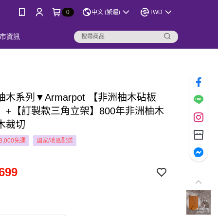
0
中文 (繁體)
TWD
市資訊
木系列▼Armarpot 【非洲柚木砧板
】+【訂製款三角立架】800年非洲柚木
木裁切
3,000免運
國家/地區配送
699