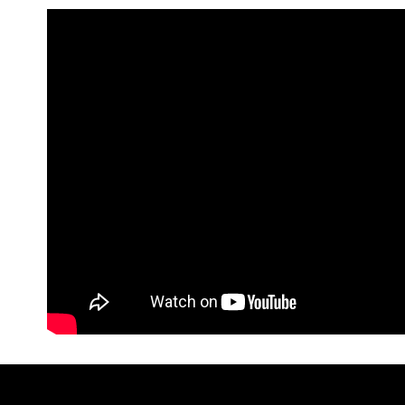
１．透過由
交易，需
求債權轉
２．關於
https://aft
３．未成
「AFTE
任。
４．使用「
即時審查
結果請求
５．嚴禁
形，恩沛
動。