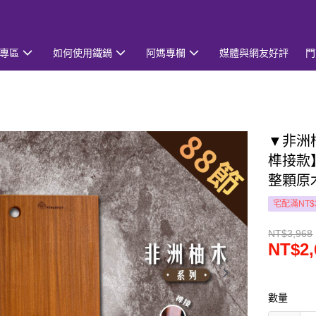
專區
如何使用鐵鍋
阿媽專欄
媒體與網友好評
門
▼非洲柚
榫接款
整顆原
宅配滿NT$
NT$3,968
NT$2,
數量