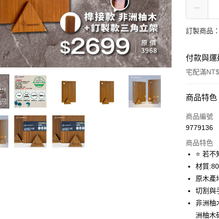
訂製商品：
付款與運
宅配滿NT$
付款方式
商品特色
信用卡一
商品編號
9779136
LINE Pay
商品特色
Apple Pay
⭐ 若不
材質:8
街口支付
原木產
全盈+PAY
切割與
非洲柚木
大哥付你
洲柚木
相關說明