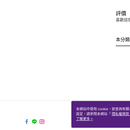
評價
喜歡這
本分類
本網站中使用 cookie，欲查詢有關
設定，請參閱本網站「
隱私權條款
使用 cookie。
了解更多 >