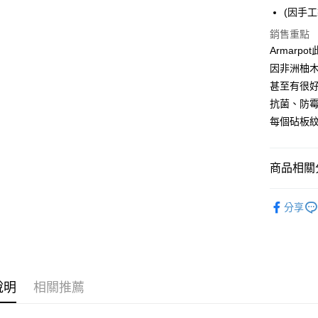
【大哥付
(因手工
AFTEE先
1.本服務
銷售重點
2.付款方
相關說明
流程，驗
Armarp
【關於「A
ATM付款
完成交易
AFTEE
因非洲柚
3.實際核
便利好安
甚至有很
4.訂單成
１．簡單
消。如遇
抗菌、防
２．便利
運送方式
無法說明
３．安心
每個砧板
【繳款方
宅配滿300
1.分期款
【「AFT
醒簡訊。
每筆NT$1
１．於結帳
2.透過簡
商品相關分
付」結帳
帳／街口支
離島配送
２．訂單
３．收到繳
非洲柚木
每筆NT$1
【注意事
／ATM／
分享
1.本服務
人氣商品
※ 請注意
海外宅配
用戶於交
絡購買商品
款買賣價
廚房精品
先享後付
2.基於同
※ 交易是
資料（包
是否繳費成
用，由本
付客戶支
說明
相關推薦
3.完整用
【注意事